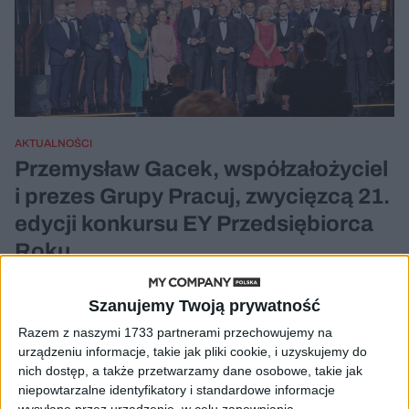
AKTUALNOŚCI
Przemysław Gacek, współzałożyciel
i prezes Grupy Pracuj, zwycięzcą 21.
edycji konkursu EY Przedsiębiorca
Roku
Redakcja My Company Polska
01.03.2024
Szanujemy Twoją prywatność
Razem z naszymi 1733 partnerami przechowujemy na
urządzeniu informacje, takie jak pliki cookie, i uzyskujemy do
nich dostęp, a także przetwarzamy dane osobowe, takie jak
niepowtarzalne identyfikatory i standardowe informacje
wysyłane przez urządzenie, w celu zapewniania