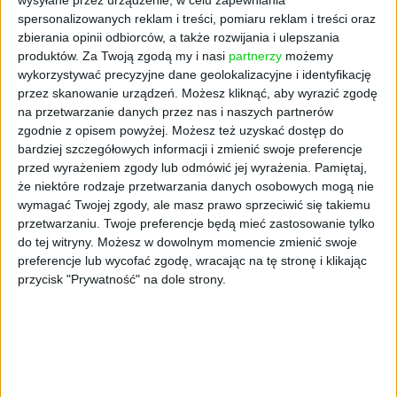
spersonalizowanych reklam i treści, pomiaru reklam i treści oraz
zbierania opinii odbiorców, a także rozwijania i ulepszania
produktów.
Za Twoją zgodą my i nasi
partnerzy
możemy
wykorzystywać precyzyjne dane geolokalizacyjne i identyfikację
przez skanowanie urządzeń. Możesz kliknąć, aby wyrazić zgodę
na przetwarzanie danych przez nas i naszych partnerów
zgodnie z opisem powyżej. Możesz też uzyskać dostęp do
bardziej szczegółowych informacji i zmienić swoje preferencje
przed wyrażeniem zgody lub odmówić jej wyrażenia.
Pamiętaj,
że niektóre rodzaje przetwarzania danych osobowych mogą nie
AKTUALNOŚCI
wymagać Twojej zgody, ale masz prawo sprzeciwić się takiemu
Ukraiński EdTech Preply zebrał 50
przetwarzaniu. Twoje preferencje będą mieć zastosowanie tylko
mln dolarów
do tej witryny. Możesz w dowolnym momencie zmienić swoje
Wiktor Cyrny (oprac.)
15.07.2022
preferencje lub wycofać zgodę, wracając na tę stronę i klikając
przycisk "Prywatność" na dole strony.
NAJNOWSZE