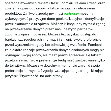
spersonalizowanych reklam i treści, pomiaru reklam i treści oraz
zbierania opinii odbiorców, a także rozwijania i ulepszania
produktów.
Za Twoją zgodą my i nasi
partnerzy
możemy
wykorzystywać precyzyjne dane geolokalizacyjne i identyfikację
przez skanowanie urządzeń. Możesz kliknąć, aby wyrazić zgodę
na przetwarzanie danych przez nas i naszych partnerów
zgodnie z opisem powyżej. Możesz też uzyskać dostęp do
NOWE TECHNOLOGIE
bardziej szczegółowych informacji i zmienić swoje preferencje
Polacy na emigracji. "Nie jestem
przed wyrażeniem zgody lub odmówić jej wyrażenia.
Pamiętaj,
że niektóre rodzaje przetwarzania danych osobowych mogą nie
traktowany jak robotnik, który ma
wymagać Twojej zgody, ale masz prawo sprzeciwić się takiemu
jedynie zrobić grę"
przetwarzaniu. Twoje preferencje będą mieć zastosowanie tylko
Kuba Dobroszek
05.05.2021
do tej witryny. Możesz w dowolnym momencie zmienić swoje
preferencje lub wycofać zgodę, wracając na tę stronę i klikając
przycisk "Prywatność" na dole strony.
NAJNOWSZE
AKTUALNOŚCI
Spójna komunikacja po zakupie i