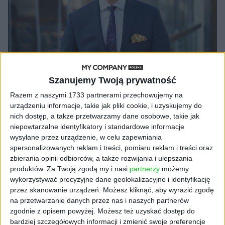
Szanujemy Twoją prywatność
AKTUALNOŚCI
Razem z naszymi 1733 partnerami przechowujemy na
UOKiK vs. sieci handlowe:
urządzeniu informacje, takie jak pliki cookie, i uzyskujemy do
nich dostęp, a także przetwarzamy dane osobowe, takie jak
Rozprawa z nieuczciwymi
niepowtarzalne identyfikatory i standardowe informacje
praktykami sklepów
wysyłane przez urządzenie, w celu zapewniania
Igor Blukowski (oprac.)
28.03.2024
spersonalizowanych reklam i treści, pomiaru reklam i treści oraz
zbierania opinii odbiorców, a także rozwijania i ulepszania
produktów.
Za Twoją zgodą my i nasi
partnerzy
możemy
wykorzystywać precyzyjne dane geolokalizacyjne i identyfikację
przez skanowanie urządzeń. Możesz kliknąć, aby wyrazić zgodę
na przetwarzanie danych przez nas i naszych partnerów
zgodnie z opisem powyżej. Możesz też uzyskać dostęp do
bardziej szczegółowych informacji i zmienić swoje preferencje