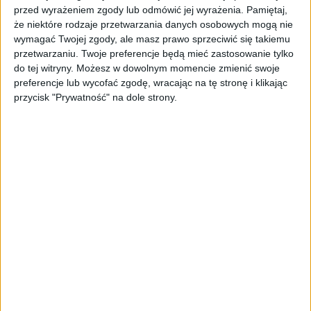
przed wyrażeniem zgody lub odmówić jej wyrażenia.
Pamiętaj,
że niektóre rodzaje przetwarzania danych osobowych mogą nie
wymagać Twojej zgody, ale masz prawo sprzeciwić się takiemu
przetwarzaniu. Twoje preferencje będą mieć zastosowanie tylko
do tej witryny. Możesz w dowolnym momencie zmienić swoje
preferencje lub wycofać zgodę, wracając na tę stronę i klikając
przycisk "Prywatność" na dole strony.
AKTUALNOŚCI
Lidl kontynuuje dyskontową wojnę i
robi przegląd cenowy. "W różnych
Biedronkach są różne ceny".
Redakcja My Company Polska
05.03.2024