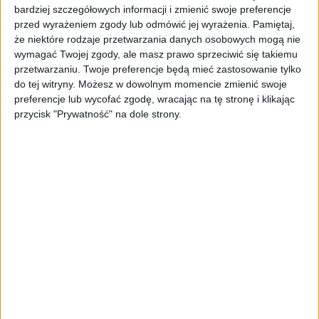
bardziej szczegółowych informacji i zmienić swoje preferencje
„Nie rób tego!”. Co dziesiąty polski
przed wyrażeniem zgody lub odmówić jej wyrażenia.
Pamiętaj,
przedsiębiorca szczerze odradza
że niektóre rodzaje przetwarzania danych osobowych mogą nie
pójście na swoje
wymagać Twojej zgody, ale masz prawo sprzeciwić się takiemu
przetwarzaniu. Twoje preferencje będą mieć zastosowanie tylko
AKTUALNOŚCI
do tej witryny. Możesz w dowolnym momencie zmienić swoje
Klaavi, czyli wyjątkowa klawiatura
preferencje lub wycofać zgodę, wracając na tę stronę i klikając
ekranowa. Nowy projekt byłego
przycisk "Prywatność" na dole strony.
wiceministra
STARTUPY
Od pomysłu do gotowej strony
sprzedażowej w pięć minut. Rusza
PAGEnza – polski kreator landing
page’y oparty na AI
AKTUALNOŚCI
Spójna komunikacja po zakupie i
oferta dla biznesu – jak okiełznać
chaos w e-commerce?