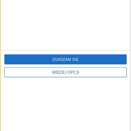
AKTUALNOŚCI
Trzęsienie ziemi w Google
DeepMind. Demis Hassabis oddaje
stery, a architekci Gemini zakładają
własny startup
ZGADZAM SIĘ
WIĘCEJ OPCJI
REKLAMA