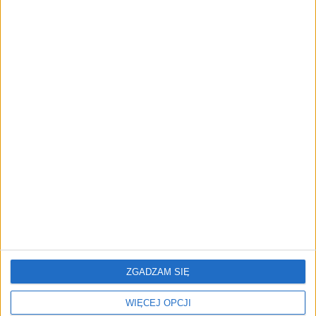
cyfrowe zaplecze do prowadzenia
biznesu
AKTUALNOŚCI
Trzęsienie ziemi w Google
DeepMind. Demis Hassabis oddaje
stery, a architekci Gemini zakładają
własny startup
REKLAMA
ZGADZAM SIĘ
WIĘCEJ OPCJI