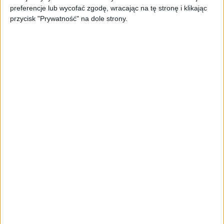
preferencje lub wycofać zgodę, wracając na tę stronę i klikając
przycisk "Prywatność" na dole strony.
STARTUPY
Widzą tajne tunele i korozję przez
beton. Muotech stworzył
kosmiczne RTG, które nie
potrzebuje prądu
AKTUALNOŚCI
AI zamiast Google? Już niedługo
boty będą decydować, gdzie
zrobisz zakupy
AKTUALNOŚCI
Prawie 62 mld zł na inwestycje
przedsiębiorstw z leasingiem
NOWE TECHNOLOGIE
Rynek aplikacji fitness zapomniał o
trenerach. Polski startup
TrainMaster.pro buduje dla nich