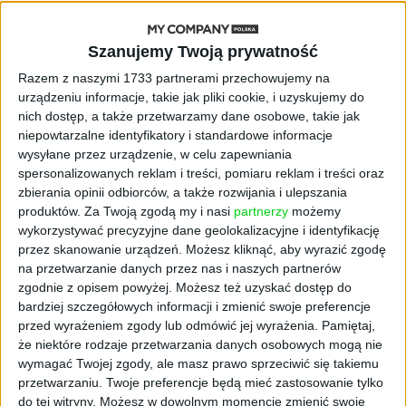
AKTUALNOŚCI
Szanujemy Twoją prywatność
„Nie rób tego!”. Co dziesiąty polski
przedsiębiorca szczerze odradza
Razem z naszymi 1733 partnerami przechowujemy na
pójście na swoje
urządzeniu informacje, takie jak pliki cookie, i uzyskujemy do
nich dostęp, a także przetwarzamy dane osobowe, takie jak
AKTUALNOŚCI
niepowtarzalne identyfikatory i standardowe informacje
Klaavi, czyli wyjątkowa klawiatura
wysyłane przez urządzenie, w celu zapewniania
ekranowa. Nowy projekt byłego
spersonalizowanych reklam i treści, pomiaru reklam i treści oraz
wiceministra
zbierania opinii odbiorców, a także rozwijania i ulepszania
produktów.
Za Twoją zgodą my i nasi
partnerzy
możemy
wykorzystywać precyzyjne dane geolokalizacyjne i identyfikację
STARTUPY
Od pomysłu do gotowej strony
przez skanowanie urządzeń. Możesz kliknąć, aby wyrazić zgodę
sprzedażowej w pięć minut. Rusza
na przetwarzanie danych przez nas i naszych partnerów
PAGEnza – polski kreator landing
zgodnie z opisem powyżej. Możesz też uzyskać dostęp do
page’y oparty na AI
bardziej szczegółowych informacji i zmienić swoje preferencje
przed wyrażeniem zgody lub odmówić jej wyrażenia.
Pamiętaj,
że niektóre rodzaje przetwarzania danych osobowych mogą nie
AKTUALNOŚCI
wymagać Twojej zgody, ale masz prawo sprzeciwić się takiemu
Spójna komunikacja po zakupie i
przetwarzaniu. Twoje preferencje będą mieć zastosowanie tylko
oferta dla biznesu – jak okiełznać
do tej witryny. Możesz w dowolnym momencie zmienić swoje
chaos w e-commerce?