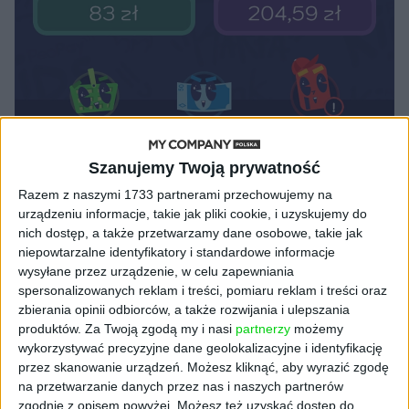
LUDZIE
Naucz dziecko zarządzać finansami
Szanujemy Twoją prywatność
Materiał partnera
31.08.2020
Razem z naszymi 1733 partnerami przechowujemy na
urządzeniu informacje, takie jak pliki cookie, i uzyskujemy do
nich dostęp, a także przetwarzamy dane osobowe, takie jak
niepowtarzalne identyfikatory i standardowe informacje
wysyłane przez urządzenie, w celu zapewniania
NAJNOWSZE
spersonalizowanych reklam i treści, pomiaru reklam i treści oraz
zbierania opinii odbiorców, a także rozwijania i ulepszania
produktów.
Za Twoją zgodą my i nasi
partnerzy
możemy
AKTUALNOŚCI
wykorzystywać precyzyjne dane geolokalizacyjne i identyfikację
Spójna komunikacja po zakupie i
przez skanowanie urządzeń. Możesz kliknąć, aby wyrazić zgodę
oferta dla biznesu – jak okiełznać
na przetwarzanie danych przez nas i naszych partnerów
chaos w e-commerce?
zgodnie z opisem powyżej. Możesz też uzyskać dostęp do