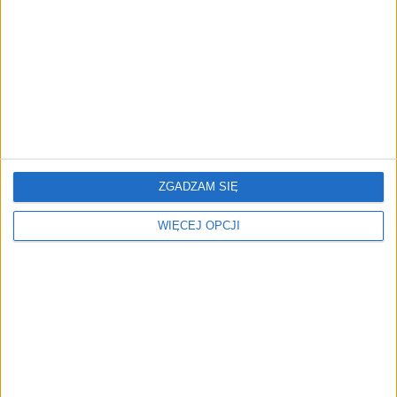
miłość Polaków do sarmatów?
AKTUALNOŚCI
ICEYE pierwszą spółką wspartą
przez fundusz Scaleup Europe
Komisji Europejskiej
ZGADZAM SIĘ
WIĘCEJ OPCJI
REKLAMA