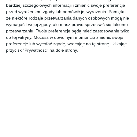
bardziej szczegółowych informacji i zmienić swoje preferencje
STARTUPY
przed wyrażeniem zgody lub odmówić jej wyrażenia.
Pamiętaj,
Widzą tajne tunele i korozję przez
że niektóre rodzaje przetwarzania danych osobowych mogą nie
beton. Muotech stworzył
wymagać Twojej zgody, ale masz prawo sprzeciwić się takiemu
kosmiczne RTG, które nie
przetwarzaniu. Twoje preferencje będą mieć zastosowanie tylko
potrzebuje prądu
do tej witryny. Możesz w dowolnym momencie zmienić swoje
preferencje lub wycofać zgodę, wracając na tę stronę i klikając
AKTUALNOŚCI
przycisk "Prywatność" na dole strony.
AI zamiast Google? Już niedługo
boty będą decydować, gdzie
zrobisz zakupy
AKTUALNOŚCI
Prawie 62 mld zł na inwestycje
przedsiębiorstw z leasingiem
NOWE TECHNOLOGIE
Rynek aplikacji fitness zapomniał o
trenerach. Polski startup
TrainMaster.pro buduje dla nich
cyfrowe zaplecze do prowadzenia