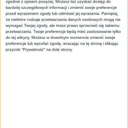
zgodnie z opisem powyżej. Możesz też uzyskać dostęp do
chaos w e-commerce?
bardziej szczegółowych informacji i zmienić swoje preferencje
przed wyrażeniem zgody lub odmówić jej wyrażenia.
Pamiętaj,
STARTUPY
że niektóre rodzaje przetwarzania danych osobowych mogą nie
Widzą tajne tunele i korozję przez
wymagać Twojej zgody, ale masz prawo sprzeciwić się takiemu
beton. Muotech stworzył
przetwarzaniu. Twoje preferencje będą mieć zastosowanie tylko
kosmiczne RTG, które nie
do tej witryny. Możesz w dowolnym momencie zmienić swoje
potrzebuje prądu
preferencje lub wycofać zgodę, wracając na tę stronę i klikając
przycisk "Prywatność" na dole strony.
AKTUALNOŚCI
AI zamiast Google? Już niedługo
boty będą decydować, gdzie
zrobisz zakupy
AKTUALNOŚCI
Prawie 62 mld zł na inwestycje
przedsiębiorstw z leasingiem
NOWE TECHNOLOGIE
Rynek aplikacji fitness zapomniał o
trenerach. Polski startup
TrainMaster.pro buduje dla nich