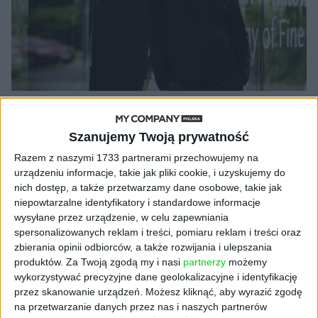
OPINIE
Prorektor ASP: Uczelnia wyższa
Szanujemy Twoją prywatność
musi stać na straży kultury dialogu!
Razem z naszymi 1733 partnerami przechowujemy na
Kuba Dobroszek
10.07.2020
urządzeniu informacje, takie jak pliki cookie, i uzyskujemy do
nich dostęp, a także przetwarzamy dane osobowe, takie jak
niepowtarzalne identyfikatory i standardowe informacje
wysyłane przez urządzenie, w celu zapewniania
spersonalizowanych reklam i treści, pomiaru reklam i treści oraz
NAJNOWSZE
zbierania opinii odbiorców, a także rozwijania i ulepszania
produktów.
Za Twoją zgodą my i nasi
partnerzy
możemy
wykorzystywać precyzyjne dane geolokalizacyjne i identyfikację
AKTUALNOŚCI
przez skanowanie urządzeń. Możesz kliknąć, aby wyrazić zgodę
Spójna komunikacja po zakupie i
na przetwarzanie danych przez nas i naszych partnerów
oferta dla biznesu – jak okiełznać