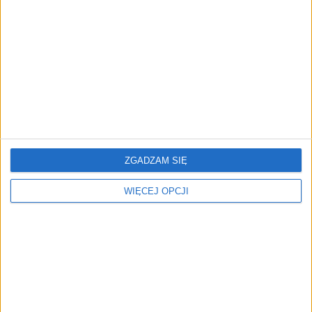
FAJRANT
"Efekt 1670" - jak serial rozpalił
miłość Polaków do sarmatów?
AKTUALNOŚCI
ICEYE pierwszą spółką wspartą
przez fundusz Scaleup Europe
Komisji Europejskiej
ZGADZAM SIĘ
WIĘCEJ OPCJI
REKLAMA