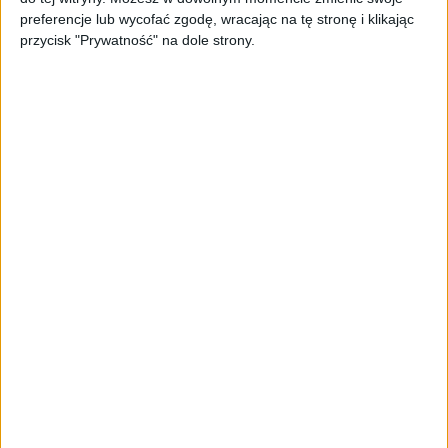
PAGEnza – polski kreator landing
preferencje lub wycofać zgodę, wracając na tę stronę i klikając
page’y oparty na AI
przycisk "Prywatność" na dole strony.
AKTUALNOŚCI
Spójna komunikacja po zakupie i
oferta dla biznesu – jak okiełznać
chaos w e-commerce?
STARTUPY
Widzą tajne tunele i korozję przez
beton. Muotech stworzył
kosmiczne RTG, które nie
potrzebuje prądu
AKTUALNOŚCI
AI zamiast Google? Już niedługo
boty będą decydować, gdzie
zrobisz zakupy
AKTUALNOŚCI
Prawie 62 mld zł na inwestycje