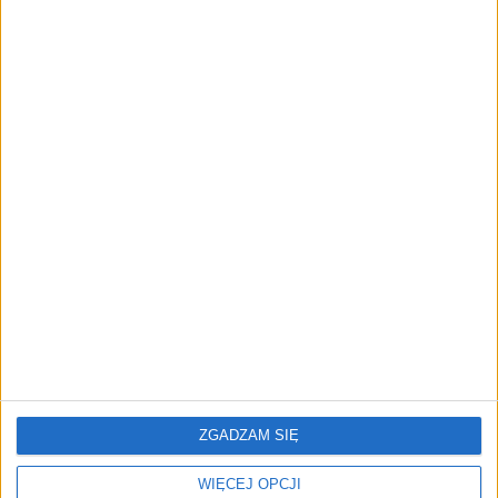
przedsiębiorstw z leasingiem
NOWE TECHNOLOGIE
Rynek aplikacji fitness zapomniał o
trenerach. Polski startup
TrainMaster.pro buduje dla nich
cyfrowe zaplecze do prowadzenia
biznesu
REKLAMA
ZGADZAM SIĘ
WIĘCEJ OPCJI