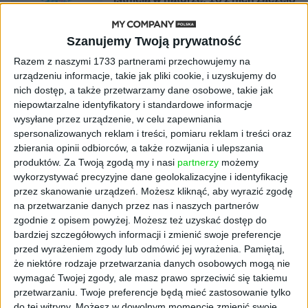
się namnażać
Szanujemy Twoją prywatność
AKTUALNOŚCI
ByteDance idzie po AI numer
Razem z naszymi 1733 partnerami przechowujemy na
jeden. Właściciel TikToka trenuje
urządzeniu informacje, takie jak pliki cookie, i uzyskujemy do
model o nawet 10 bln parametrów
nich dostęp, a także przetwarzamy dane osobowe, takie jak
niepowtarzalne identyfikatory i standardowe informacje
wysyłane przez urządzenie, w celu zapewniania
AKTUALNOŚCI
spersonalizowanych reklam i treści, pomiaru reklam i treści oraz
„Nie rób tego!”. Co dziesiąty polski
zbierania opinii odbiorców, a także rozwijania i ulepszania
przedsiębiorca szczerze odradza
pójście na swoje
produktów.
Za Twoją zgodą my i nasi
partnerzy
możemy
wykorzystywać precyzyjne dane geolokalizacyjne i identyfikację
przez skanowanie urządzeń. Możesz kliknąć, aby wyrazić zgodę
AKTUALNOŚCI
na przetwarzanie danych przez nas i naszych partnerów
Klaavi, czyli wyjątkowa klawiatura
zgodnie z opisem powyżej. Możesz też uzyskać dostęp do
ekranowa. Nowy projekt byłego
bardziej szczegółowych informacji i zmienić swoje preferencje
wiceministra
przed wyrażeniem zgody lub odmówić jej wyrażenia.
Pamiętaj,
że niektóre rodzaje przetwarzania danych osobowych mogą nie
STARTUPY
wymagać Twojej zgody, ale masz prawo sprzeciwić się takiemu
Od pomysłu do gotowej strony
przetwarzaniu. Twoje preferencje będą mieć zastosowanie tylko
sprzedażowej w pięć minut. Rusza
do tej witryny. Możesz w dowolnym momencie zmienić swoje