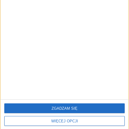
przedsiębiorstw z leasingiem
NOWE TECHNOLOGIE
Rynek aplikacji fitness zapomniał o
trenerach. Polski startup
TrainMaster.pro buduje dla nich
cyfrowe zaplecze do prowadzenia
biznesu
REKLAMA
ZGADZAM SIĘ
WIĘCEJ OPCJI