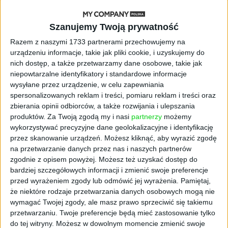
się namnażać
Szanujemy Twoją prywatność
AKTUALNOŚCI
Razem z naszymi 1733 partnerami przechowujemy na
ByteDance idzie po AI numer
urządzeniu informacje, takie jak pliki cookie, i uzyskujemy do
jeden. Właściciel TikToka trenuje
nich dostęp, a także przetwarzamy dane osobowe, takie jak
model o nawet 10 bln parametrów
niepowtarzalne identyfikatory i standardowe informacje
wysyłane przez urządzenie, w celu zapewniania
AKTUALNOŚCI
spersonalizowanych reklam i treści, pomiaru reklam i treści oraz
„Nie rób tego!”. Co dziesiąty polski
zbierania opinii odbiorców, a także rozwijania i ulepszania
przedsiębiorca szczerze odradza
produktów.
Za Twoją zgodą my i nasi
partnerzy
możemy
pójście na swoje
wykorzystywać precyzyjne dane geolokalizacyjne i identyfikację
przez skanowanie urządzeń. Możesz kliknąć, aby wyrazić zgodę
AKTUALNOŚCI
na przetwarzanie danych przez nas i naszych partnerów
Klaavi, czyli wyjątkowa klawiatura
zgodnie z opisem powyżej. Możesz też uzyskać dostęp do
ekranowa. Nowy projekt byłego
bardziej szczegółowych informacji i zmienić swoje preferencje
wiceministra
przed wyrażeniem zgody lub odmówić jej wyrażenia.
Pamiętaj,
że niektóre rodzaje przetwarzania danych osobowych mogą nie
STARTUPY
wymagać Twojej zgody, ale masz prawo sprzeciwić się takiemu
Od pomysłu do gotowej strony
przetwarzaniu. Twoje preferencje będą mieć zastosowanie tylko
sprzedażowej w pięć minut. Rusza
do tej witryny. Możesz w dowolnym momencie zmienić swoje