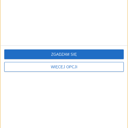
Rynek aplikacji fitness zapomniał o
trenerach. Polski startup
TrainMaster.pro buduje dla nich
cyfrowe zaplecze do prowadzenia
biznesu
ZGADZAM SIĘ
WIĘCEJ OPCJI
REKLAMA