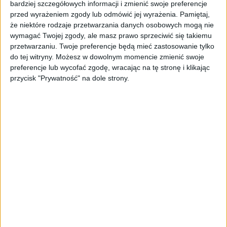
bardziej szczegółowych informacji i zmienić swoje preferencje
ByteDance idzie po AI numer
przed wyrażeniem zgody lub odmówić jej wyrażenia.
Pamiętaj,
jeden. Właściciel TikToka trenuje
że niektóre rodzaje przetwarzania danych osobowych mogą nie
model o nawet 10 bln parametrów
wymagać Twojej zgody, ale masz prawo sprzeciwić się takiemu
przetwarzaniu. Twoje preferencje będą mieć zastosowanie tylko
AKTUALNOŚCI
do tej witryny. Możesz w dowolnym momencie zmienić swoje
„Nie rób tego!”. Co dziesiąty polski
preferencje lub wycofać zgodę, wracając na tę stronę i klikając
przedsiębiorca szczerze odradza
przycisk "Prywatność" na dole strony.
pójście na swoje
AKTUALNOŚCI
Klaavi, czyli wyjątkowa klawiatura
ekranowa. Nowy projekt byłego
wiceministra
STARTUPY
Od pomysłu do gotowej strony
sprzedażowej w pięć minut. Rusza
PAGEnza – polski kreator landing
page’y oparty na AI