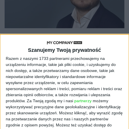
EDYTORIAL
Nie bójmy się porażki [FELIETON]
Szanujemy Twoją prywatność
Grzegorz Sadowski
05.03.2022
Razem z naszymi 1733 partnerami przechowujemy na
urządzeniu informacje, takie jak pliki cookie, i uzyskujemy do
nich dostęp, a także przetwarzamy dane osobowe, takie jak
niepowtarzalne identyfikatory i standardowe informacje
NAJNOWSZE
wysyłane przez urządzenie, w celu zapewniania
spersonalizowanych reklam i treści, pomiaru reklam i treści oraz
zbierania opinii odbiorców, a także rozwijania i ulepszania
AKTUALNOŚCI
produktów.
Za Twoją zgodą my i nasi
partnerzy
możemy
AI stworzyła wirusy, które nie
wykorzystywać precyzyjne dane geolokalizacyjne i identyfikację
istnieją w naturze. 16 z nich zaczęło
przez skanowanie urządzeń. Możesz kliknąć, aby wyrazić zgodę
się namnażać
na przetwarzanie danych przez nas i naszych partnerów
zgodnie z opisem powyżej. Możesz też uzyskać dostęp do
AKTUALNOŚCI