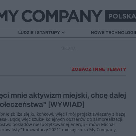
LUDZIE I STARTUPY
NOWE TECHNOLOGI
REKLAMA
ZOBACZ INNE TEMATY
ęci mnie aktywizm miejski, chcę dalej
społeczeństwa" [WYWIAD]
e zbliża się ku końcowi, więc i mój projekt związany z bazą
sał. Będę więc szukał kolejnych obszarów do samorealizacji,
stwo pokładów niespożytkowanej energii - mówi Michał
terów listy "Innowatorzy 2021" miesięcznika My Company