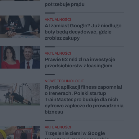
potrzebuje prądu
AKTUALNOŚCI
AI zamiast Google? Już niedługo
boty będą decydować, gdzie
zrobisz zakupy
AKTUALNOŚCI
Prawie 62 mld zł na inwestycje
przedsiębiorstw z leasingiem
NOWE TECHNOLOGIE
Rynek aplikacji fitness zapomniał
o trenerach. Polski startup
TrainMaster.pro buduje dla nich
cyfrowe zaplecze do prowadzenia
biznesu
AKTUALNOŚCI
Trzęsienie ziemi w Google