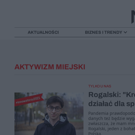
AKTUALNOŚCI
BIZNES I TRENDY
AKTYWIZM MIEJSKI
TYLKO U NAS
Rogalski: "Kr
działać dla 
Pandemia prawdopodobni
danych też będzie wyga
zwłaszcza, że mam mnó
Rogalski, jeden z boha
Polska.