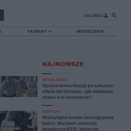
ZALOGUJ
E
FAJRANT
MIESIĘCZNIK
NAJNOWSZE
AKTUALNOŚCI
Spójna komunikacja po zakupie i
oferta dla biznesu – jak okiełznać
chaos w e-commerce?
STARTUPY
Widzą tajne tunele i korozję przez
beton. Muotech stworzył
kosmiczne RTG, które nie