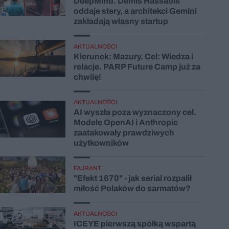
DeepMind. Demis Hassabis
oddaje stery, a architekci Gemini
zakładają własny startup
AKTUALNOŚCI
Kierunek: Mazury. Cel: Wiedza i
relacje. PARP Future Camp już za
chwilę!
AKTUALNOŚCI
AI wyszła poza wyznaczony cel.
Modele OpenAI i Anthropic
zaatakowały prawdziwych
użytkowników
FAJRANT
"Efekt 1670" - jak serial rozpalił
miłość Polaków do sarmatów?
AKTUALNOŚCI
ICEYE pierwszą spółką wspartą