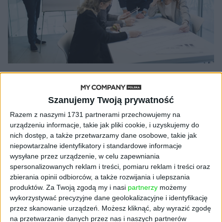
AKADEMIA PRZEDSIĘBIORCZOŚCI
Zwiększenie efektywności realizacji
Szanujemy Twoją prywatność
projektów w firmach. Akademia
Razem z naszymi 1731 partnerami przechowujemy na
przedsiębiorczości
urządzeniu informacje, takie jak pliki cookie, i uzyskujemy do
Alicja Hendler
28.07.2020
nich dostęp, a także przetwarzamy dane osobowe, takie jak
niepowtarzalne identyfikatory i standardowe informacje
wysyłane przez urządzenie, w celu zapewniania
spersonalizowanych reklam i treści, pomiaru reklam i treści oraz
zbierania opinii odbiorców, a także rozwijania i ulepszania
NAJNOWSZE
produktów.
Za Twoją zgodą my i nasi
partnerzy
możemy
wykorzystywać precyzyjne dane geolokalizacyjne i identyfikację
przez skanowanie urządzeń. Możesz kliknąć, aby wyrazić zgodę
AKTUALNOŚCI
na przetwarzanie danych przez nas i naszych partnerów
Spójna komunikacja po zakupie i