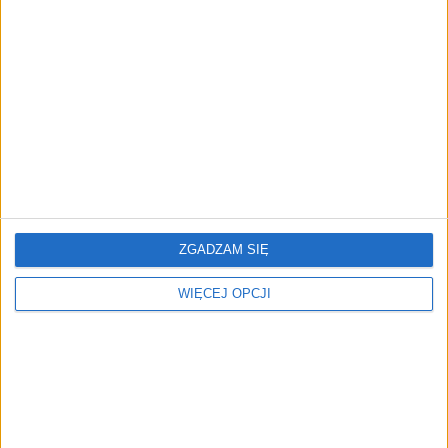
FAJRANT
"Efekt 1670" - jak serial rozpalił
miłość Polaków do sarmatów?
AKTUALNOŚCI
ICEYE pierwszą spółką wspartą
przez fundusz Scaleup Europe
Komisji Europejskiej
ZGADZAM SIĘ
WIĘCEJ OPCJI
REKLAMA