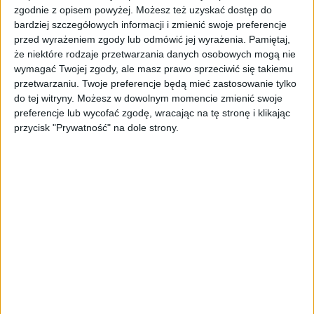
zgodnie z opisem powyżej. Możesz też uzyskać dostęp do
oferta dla biznesu – jak okiełznać
bardziej szczegółowych informacji i zmienić swoje preferencje
chaos w e-commerce?
przed wyrażeniem zgody lub odmówić jej wyrażenia.
Pamiętaj,
że niektóre rodzaje przetwarzania danych osobowych mogą nie
STARTUPY
wymagać Twojej zgody, ale masz prawo sprzeciwić się takiemu
Widzą tajne tunele i korozję przez
przetwarzaniu. Twoje preferencje będą mieć zastosowanie tylko
beton. Muotech stworzył
do tej witryny. Możesz w dowolnym momencie zmienić swoje
kosmiczne RTG, które nie
preferencje lub wycofać zgodę, wracając na tę stronę i klikając
potrzebuje prądu
przycisk "Prywatność" na dole strony.
AKTUALNOŚCI
AI zamiast Google? Już niedługo
boty będą decydować, gdzie
zrobisz zakupy
AKTUALNOŚCI
Prawie 62 mld zł na inwestycje
przedsiębiorstw z leasingiem
NOWE TECHNOLOGIE
Rynek aplikacji fitness zapomniał o