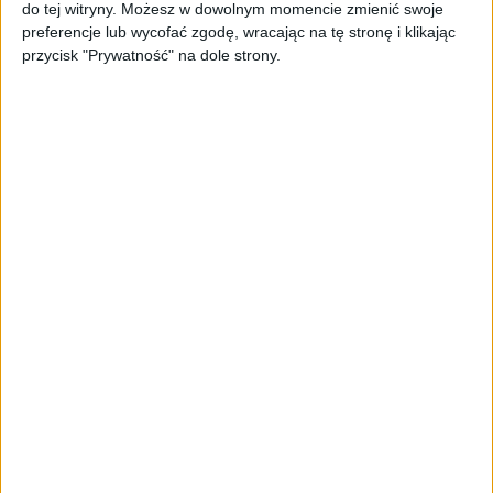
do tej witryny. Możesz w dowolnym momencie zmienić swoje
trenerach. Polski startup
preferencje lub wycofać zgodę, wracając na tę stronę i klikając
TrainMaster.pro buduje dla nich
przycisk "Prywatność" na dole strony.
cyfrowe zaplecze do prowadzenia
biznesu
AKTUALNOŚCI
Trzęsienie ziemi w Google
DeepMind. Demis Hassabis oddaje
stery, a architekci Gemini zakładają
własny startup
AKTUALNOŚCI
Kierunek: Mazury. Cel: Wiedza i
relacje. PARP Future Camp już za
chwilę!
AKTUALNOŚCI
AI wyszła poza wyznaczony cel.
Modele OpenAI i Anthropic
zaatakowały prawdziwych
użytkowników