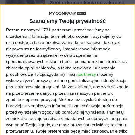
Spójna komunikacja po zakupie i
oferta dla biznesu – jak okiełznać
chaos w e-commerce?
Szanujemy Twoją prywatność
STARTUPY
Razem z naszymi 1731 partnerami przechowujemy na
Widzą tajne tunele i korozję przez
urządzeniu informacje, takie jak pliki cookie, i uzyskujemy do
beton. Muotech stworzył
nich dostęp, a także przetwarzamy dane osobowe, takie jak
kosmiczne RTG, które nie
niepowtarzalne identyfikatory i standardowe informacje
potrzebuje prądu
wysyłane przez urządzenie, w celu zapewniania
spersonalizowanych reklam i treści, pomiaru reklam i treści oraz
zbierania opinii odbiorców, a także rozwijania i ulepszania
AKTUALNOŚCI
AI zamiast Google? Już niedługo
produktów.
Za Twoją zgodą my i nasi
partnerzy
możemy
boty będą decydować, gdzie
wykorzystywać precyzyjne dane geolokalizacyjne i identyfikację
zrobisz zakupy
przez skanowanie urządzeń. Możesz kliknąć, aby wyrazić zgodę
na przetwarzanie danych przez nas i naszych partnerów
zgodnie z opisem powyżej. Możesz też uzyskać dostęp do
AKTUALNOŚCI
bardziej szczegółowych informacji i zmienić swoje preferencje
Prawie 62 mld zł na inwestycje
przed wyrażeniem zgody lub odmówić jej wyrażenia.
Pamiętaj,
przedsiębiorstw z leasingiem
że niektóre rodzaje przetwarzania danych osobowych mogą nie
wymagać Twojej zgody, ale masz prawo sprzeciwić się takiemu
NOWE TECHNOLOGIE
przetwarzaniu. Twoje preferencje będą mieć zastosowanie tylko
Rynek aplikacji fitness zapomniał o