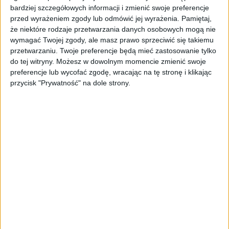
bardziej szczegółowych informacji i zmienić swoje preferencje
AKTUALNOŚCI
przed wyrażeniem zgody lub odmówić jej wyrażenia.
Pamiętaj,
„Nie rób tego!”. Co dziesiąty polski
że niektóre rodzaje przetwarzania danych osobowych mogą nie
przedsiębiorca szczerze odradza
wymagać Twojej zgody, ale masz prawo sprzeciwić się takiemu
pójście na swoje
przetwarzaniu. Twoje preferencje będą mieć zastosowanie tylko
do tej witryny. Możesz w dowolnym momencie zmienić swoje
AKTUALNOŚCI
preferencje lub wycofać zgodę, wracając na tę stronę i klikając
Klaavi, czyli wyjątkowa klawiatura
przycisk "Prywatność" na dole strony.
ekranowa. Nowy projekt byłego
wiceministra
STARTUPY
Od pomysłu do gotowej strony
sprzedażowej w pięć minut. Rusza
PAGEnza – polski kreator landing
page’y oparty na AI
AKTUALNOŚCI
Spójna komunikacja po zakupie i
oferta dla biznesu – jak okiełznać
chaos w e-commerce?