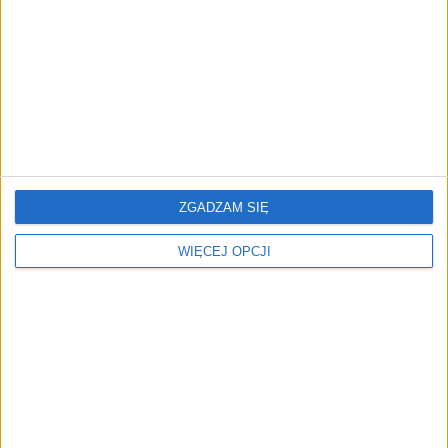
biznesu
AKTUALNOŚCI
Trzęsienie ziemi w Google
DeepMind. Demis Hassabis oddaje
stery, a architekci Gemini zakładają
własny startup
ZGADZAM SIĘ
WIĘCEJ OPCJI
REKLAMA