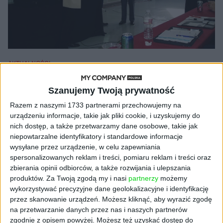
AKTUALNOŚCI
Adam Drewniany - Polak, który
Szanujemy Twoją prywatność
uratował Teslę
Kuba Dobroszek (oprac.)
13.10.2020
Razem z naszymi 1733 partnerami przechowujemy na
urządzeniu informacje, takie jak pliki cookie, i uzyskujemy do
nich dostęp, a także przetwarzamy dane osobowe, takie jak
niepowtarzalne identyfikatory i standardowe informacje
wysyłane przez urządzenie, w celu zapewniania
NAJNOWSZE
spersonalizowanych reklam i treści, pomiaru reklam i treści oraz
zbierania opinii odbiorców, a także rozwijania i ulepszania
produktów.
Za Twoją zgodą my i nasi
partnerzy
możemy
AKTUALNOŚCI
wykorzystywać precyzyjne dane geolokalizacyjne i identyfikację
ByteDance idzie po AI numer
przez skanowanie urządzeń. Możesz kliknąć, aby wyrazić zgodę
jeden. Właściciel TikToka trenuje
na przetwarzanie danych przez nas i naszych partnerów
model o nawet 10 bln parametrów
zgodnie z opisem powyżej. Możesz też uzyskać dostęp do