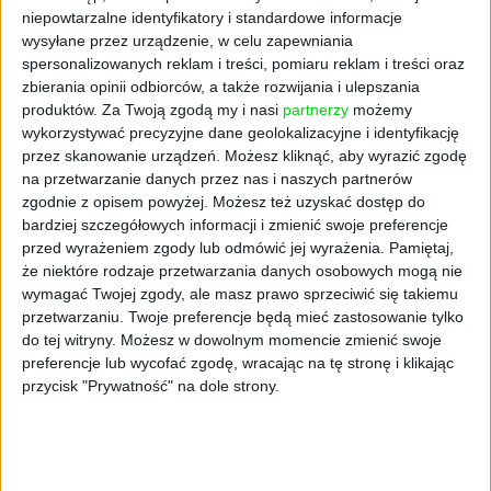
się także w przypadku zakwaterowania w hotelu z
niepowtarzalne identyfikatory i standardowe informacje
odpowiednio dobranym programem wyżywienia.
wysyłane przez urządzenie, w celu zapewniania
Każdy posiłek stanowi odpowiednio:
spersonalizowanych reklam i treści, pomiaru reklam i treści oraz
zbierania opinii odbiorców, a także rozwijania i ulepszania
śniadanie – 25 proc. diety,
produktów.
Za Twoją zgodą my i nasi
partnerzy
możemy
obiad – 50 proc. diety,
wykorzystywać precyzyjne dane geolokalizacyjne i identyfikację
kolacja – 25 proc. diety.
przez skanowanie urządzeń. Możesz kliknąć, aby wyrazić zgodę
na przetwarzanie danych przez nas i naszych partnerów
-
zgodnie z opisem powyżej. Możesz też uzyskać dostęp do
Podróże:
bardziej szczegółowych informacji i zmienić swoje preferencje
Za każdą rozpoczętą dobę pobytu w podróży
przed wyrażeniem zgody lub odmówić jej wyrażenia.
Pamiętaj,
że niektóre rodzaje przetwarzania danych osobowych mogą nie
krajowej pracownikowi przysługuje ryczałt na
wymagać Twojej zgody, ale masz prawo sprzeciwić się takiemu
pokrycie kosztów dojazdów środkami komunikacji
przetwarzaniu. Twoje preferencje będą mieć zastosowanie tylko
miejscowej w wysokości 20 proc. diety, czyli 6 zł.
do tej witryny. Możesz w dowolnym momencie zmienić swoje
-
preferencje lub wycofać zgodę, wracając na tę stronę i klikając
Noclegi:
przycisk "Prywatność" na dole strony.
Jeśli pracodawca nie zapewni pracownikowi noclegu,
a ten nie przedstawi rachunku za nocleg, będzie
przysługiwał mu ryczałt za każdy nocleg w
wysokości 150 proc. diety, czyli 45 zł. Ryczałt dotyczy