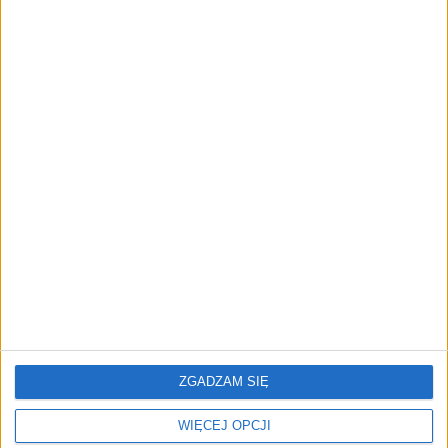
REKLAMA
ZGADZAM SIĘ
NAJNOWSZE
WIĘCEJ OPCJI