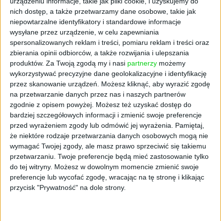
urządzeniu informacje, takie jak pliki cookie, i uzyskujemy do
produktów potwierdzają naukowcy m.in.
nich dostęp, a także przetwarzamy dane osobowe, takie jak
z Politechniki Krakowskiej, Uniwersytetu
niepowtarzalne identyfikatory i standardowe informacje
Jagiellońskiego i Uniwersytetu Rolniczego
wysyłane przez urządzenie, w celu zapewniania
w Krakowie.
spersonalizowanych reklam i treści, pomiaru reklam i treści oraz
zbierania opinii odbiorców, a także rozwijania i ulepszania
Dopiero w 2012 r. powstaje spółka Artagro.
produktów.
Za Twoją zgodą my i nasi
partnerzy
możemy
Kulikowski oddaje wynalazek w ręce ludzi
wykorzystywać precyzyjne dane geolokalizacyjne i identyfikację
przez skanowanie urządzeń. Możesz kliknąć, aby wyrazić zgodę
biznesu, by doprowadzili do sprzedaży jego
na przetwarzanie danych przez nas i naszych partnerów
produktu. Kolejne cztery lata zajmuje
zgodnie z opisem powyżej. Możesz też uzyskać dostęp do
uruchomienie zakładu produkcyjnego
bardziej szczegółowych informacji i zmienić swoje preferencje
w Miechowie. Jednak firmie nie udaje się
przed wyrażeniem zgody lub odmówić jej wyrażenia.
Pamiętaj,
przebić do szerszej świadomości.
że niektóre rodzaje przetwarzania danych osobowych mogą nie
AgroNanoGel w wersji z tamtego okresu ma
wymagać Twojej zgody, ale masz prawo sprzeciwić się takiemu
też pewne ograniczenia: technologia jest
przetwarzaniu. Twoje preferencje będą mieć zastosowanie tylko
do tej witryny. Możesz w dowolnym momencie zmienić swoje
dobra, ale mało skalowalna. Sprawdza się
preferencje lub wycofać zgodę, wracając na tę stronę i klikając
w przydomowym ogródku i na niewielkich
przycisk "Prywatność" na dole strony.
obszarach, ale nie ma mowy o szerszym
zastosowaniu np. do upraw rolnych. Artagro
potrzebuje wsparcia. Kogoś, kto dzięki