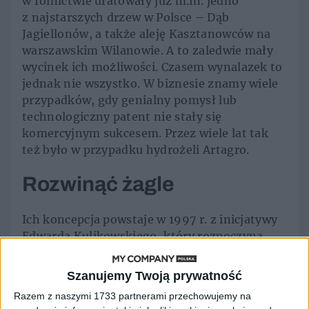
w rolnictwie uratowały już m.in. jedno
z najstarszych drzew w Polsce – Dąb
Jagiellonów, a także aleję Kasztanowców na
warszawskim Wilanowie. A to zaledwie mały
wycinek ich możliwości. Czasem wynalazek to
jednak nie wszystko. W biznesie znamy wiele
przypadków, gdy genialny pomysł lub
technologiczny patent nie stały się
komercyjnym sukcesem. Przez wiele lat tak
też było w przypadku hydrożeli Artagro.
Rozwinąć żagle
Ich koncepcja powstaje w 1997 r. z inicjatywy
Edwarda Kulikowskiego, który rozpoczyna
wtedy badania nad technologią produkcji
superabsorbentów i polimerów do zastosowań
Szanujemy Twoją prywatność
przyrodniczych. Koncepcję rozwija przez
Razem z naszymi 1733 partnerami przechowujemy na
ponad 15 lat. W tym czasie skuteczność jego