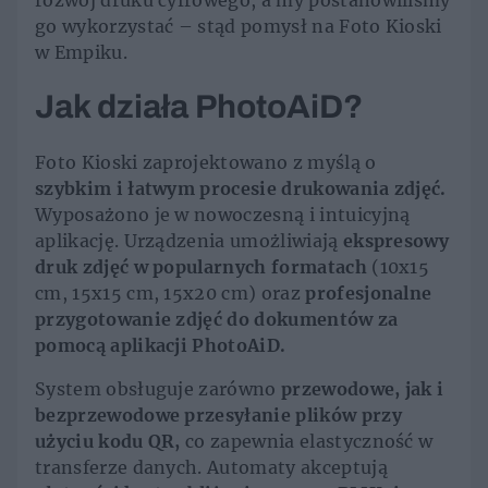
rozwój druku cyfrowego, a my postanowiliśmy
go wykorzystać – stąd pomysł na Foto Kioski
w Empiku.
Jak działa PhotoAiD?
Foto Kioski zaprojektowano z myślą o
szybkim i łatwym procesie drukowania zdjęć.
Wyposażono je w nowoczesną i intuicyjną
aplikację. Urządzenia umożliwiają
ekspresowy
druk zdjęć w popularnych formatach
(10x15
cm, 15x15 cm, 15x20 cm) oraz
profesjonalne
przygotowanie zdjęć do dokumentów za
pomocą aplikacji PhotoAiD.
System obsługuje zarówno
przewodowe, jak i
bezprzewodowe przesyłanie plików przy
użyciu kodu QR,
co zapewnia elastyczność w
transferze danych. Automaty akceptują