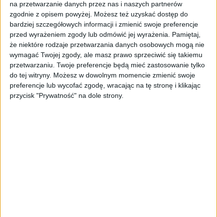
na przetwarzanie danych przez nas i naszych partnerów
Partnerstwo z
PhotoAiD
jest kluczowe dla
zgodnie z opisem powyżej. Możesz też uzyskać dostęp do
realizacji technicznej przedsięwzięcia. Polski
bardziej szczegółowych informacji i zmienić swoje preferencje
startup
specjalizuje się w fotografii
przed wyrażeniem zgody lub odmówić jej wyrażenia.
Pamiętaj,
biometrycznej od ponad pięciu lat
, działając w
że niektóre rodzaje przetwarzania danych osobowych mogą nie
ponad 150 krajach. PhotoAiD posiada również
wymagać Twojej zgody, ale masz prawo sprzeciwić się takiemu
doświadczenie w obsłudze rozwiązań offline
,
przetwarzaniu. Twoje preferencje będą mieć zastosowanie tylko
zarządzając ponad 400 fotokabinami w Polsce.
do tej witryny. Możesz w dowolnym momencie zmienić swoje
preferencje lub wycofać zgodę, wracając na tę stronę i klikając
Tomasz Młodzki, CEO PhotoAiD, wyjaśnia: –
przycisk "Prywatność" na dole strony.
Rynek druku fotograficznego w Polsce
potrzebował nowej jakości i innowacyjności.
Dotychczas dostępne na rynku rozwiązania są
nieco przestarzałe z anachronicznym
interfejsem, częstymi awariami i
negatywnymi ocenami klientów. Nasze Foto
Kioski łączą innowacyjność technologiczną z
intuicyjnością obsługi i wprowadzają ten
rodzaj urządzeń w XXI wiek. Chcemy
zrewolucjonizować branżę druku