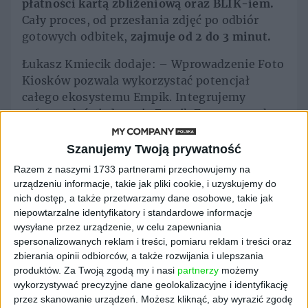
płatności kartą zbliżeniową oraz BLIK-iem.
Cały proces, od przesłania zdjęć po odbiór
gotowych odbitek,
zajmuje od 2 do 3 minut.
Łukasz Kmiecik dodaje: – Wprowadzenie Foto
Kiosków pozwala wykorzystać potencjał
całego ekosystemu Empik. Integrujemy
cyfrowe doświadczenia Empik Foto z szeroko
rozbudowaną siecią fizycznych punktów
sprzedaży, tworząc omnichannelowe
Szanujemy Twoją prywatność
rozwiązanie, które odpowiada na oczekiwania
Razem z naszymi 1733 partnerami przechowujemy na
klientów. To inwestycja w przyszłość, która
urządzeniu informacje, takie jak pliki cookie, i uzyskujemy do
ma potencjał zdefiniowania na nowo
nich dostęp, a także przetwarzamy dane osobowe, takie jak
standardów obsługi w branży fotograficznej.
niepowtarzalne identyfikatory i standardowe informacje
wysyłane przez urządzenie, w celu zapewniania
Naszym celem jest uczynienie Empiku
spersonalizowanych reklam i treści, pomiaru reklam i treści oraz
naturalnym miejscem do druku zdjęć w Polsce.
zbierania opinii odbiorców, a także rozwijania i ulepszania
produktów.
Za Twoją zgodą my i nasi
partnerzy
możemy
Partnerstwo z PhotoAiD
wykorzystywać precyzyjne dane geolokalizacyjne i identyfikację
przez skanowanie urządzeń. Możesz kliknąć, aby wyrazić zgodę