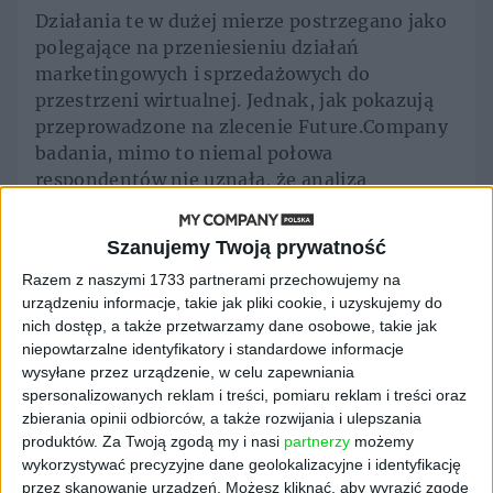
Działania te w dużej mierze postrzegano jako
polegające na przeniesieniu działań
marketingowych i sprzedażowych do
przestrzeni wirtualnej. Jednak, jak pokazują
przeprowadzone na zlecenie Future.Company
badania, mimo to niemal połowa
respondentów nie uznała, że analiza
perspektywy klientów jest krokiem, od
którego należy rozpocząć transformację
Szanujemy Twoją prywatność
cyfrową w ich organizacji. Osoby na
Razem z naszymi 1733 partnerami przechowujemy na
najwyższych pozycjach decyzyjnych zostały
urządzeniu informacje, takie jak pliki cookie, i uzyskujemy do
poproszone o wybranie kilku odpowiedzi
nich dostęp, a także przetwarzamy dane osobowe, takie jak
spośród przedstawionej listy.
niepowtarzalne identyfikatory i standardowe informacje
wysyłane przez urządzenie, w celu zapewniania
Respondenci wskazywali również inne kroki.
spersonalizowanych reklam i treści, pomiaru reklam i treści oraz
77 proc. uznało, że transformacja cyfrowa
zbierania opinii odbiorców, a także rozwijania i ulepszania
powinna się rozpocząć od zmiany wewnątrz
produktów.
Za Twoją zgodą my i nasi
partnerzy
możemy
organizacji nastawienia ludzi, kompetencji
wykorzystywać precyzyjne dane geolokalizacyjne i identyfikację
oraz procesów. 60 proc. rozpoczęłoby
przez skanowanie urządzeń. Możesz kliknąć, aby wyrazić zgodę