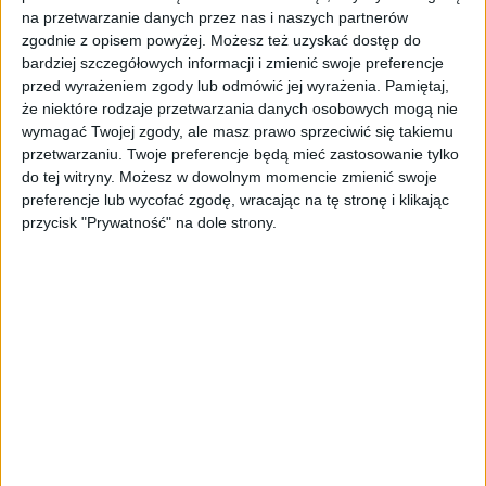
na przetwarzanie danych przez nas i naszych partnerów
działania od całościowego mapowania obecnej
zgodnie z opisem powyżej. Możesz też uzyskać dostęp do
sytuacji i potrzeb, a 16 – od analizy
bardziej szczegółowych informacji i zmienić swoje preferencje
konkurencji i prób kopiowania innych.
przed wyrażeniem zgody lub odmówić jej wyrażenia.
Pamiętaj,
że niektóre rodzaje przetwarzania danych osobowych mogą nie
- Celem przedsiębiorstw jest sprzedaż
wymagać Twojej zgody, ale masz prawo sprzeciwić się takiemu
produktów i usług klientom. Jeśli
przetwarzaniu. Twoje preferencje będą mieć zastosowanie tylko
przedsiębiorcy nie biorą ich potrzeb pod
do tej witryny. Możesz w dowolnym momencie zmienić swoje
uwagę rozpoczynając transformację cyfrową
preferencje lub wycofać zgodę, wracając na tę stronę i klikając
to ryzykują, że albo później będą musieli
przycisk "Prywatność" na dole strony.
podjąć kosztowne kroki, aby to naprawić, albo
z tego zrezygnować - mówi Olgierd Cygan,
współzałożyciel i partner w Future.Company.
Dane dotyczące brania pod uwagę potrzeb
klientów przy rozpoczynaniu transformacji
cyfrowej mogą wyjaśniać również to, dlaczego
według badania Future.Company jedynie 16
proc. przedsiębiorców jako zaletę
transformacji widzi wzrost sprzedaży.