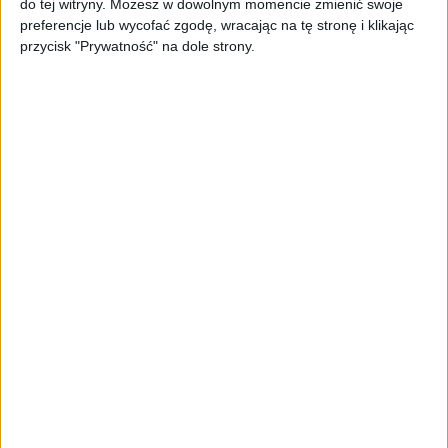
do tej witryny. Możesz w dowolnym momencie zmienić swoje
oferta dla biznesu – jak okiełznać
preferencje lub wycofać zgodę, wracając na tę stronę i klikając
chaos w e-commerce?
przycisk "Prywatność" na dole strony.
STARTUPY
Widzą tajne tunele i korozję przez
beton. Muotech stworzył
kosmiczne RTG, które nie
potrzebuje prądu
AKTUALNOŚCI
AI zamiast Google? Już niedługo
boty będą decydować, gdzie
zrobisz zakupy
AKTUALNOŚCI
Prawie 62 mld zł na inwestycje
przedsiębiorstw z leasingiem
NOWE TECHNOLOGIE
Rynek aplikacji fitness zapomniał o
trenerach. Polski startup