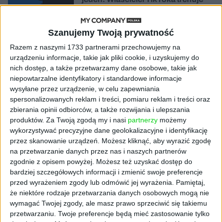
model o nawet 10 bln parametrów
Szanujemy Twoją prywatność
AKTUALNOŚCI
„Nie rób tego!”. Co dziesiąty polski
Razem z naszymi 1733 partnerami przechowujemy na
przedsiębiorca szczerze odradza
urządzeniu informacje, takie jak pliki cookie, i uzyskujemy do
pójście na swoje
nich dostęp, a także przetwarzamy dane osobowe, takie jak
niepowtarzalne identyfikatory i standardowe informacje
AKTUALNOŚCI
wysyłane przez urządzenie, w celu zapewniania
Klaavi, czyli wyjątkowa klawiatura
spersonalizowanych reklam i treści, pomiaru reklam i treści oraz
ekranowa. Nowy projekt byłego
zbierania opinii odbiorców, a także rozwijania i ulepszania
wiceministra
produktów.
Za Twoją zgodą my i nasi
partnerzy
możemy
wykorzystywać precyzyjne dane geolokalizacyjne i identyfikację
przez skanowanie urządzeń. Możesz kliknąć, aby wyrazić zgodę
STARTUPY
Od pomysłu do gotowej strony
na przetwarzanie danych przez nas i naszych partnerów
sprzedażowej w pięć minut. Rusza
zgodnie z opisem powyżej. Możesz też uzyskać dostęp do
PAGEnza – polski kreator landing
bardziej szczegółowych informacji i zmienić swoje preferencje
page’y oparty na AI
przed wyrażeniem zgody lub odmówić jej wyrażenia.
Pamiętaj,
że niektóre rodzaje przetwarzania danych osobowych mogą nie
wymagać Twojej zgody, ale masz prawo sprzeciwić się takiemu
AKTUALNOŚCI
przetwarzaniu. Twoje preferencje będą mieć zastosowanie tylko
Spójna komunikacja po zakupie i