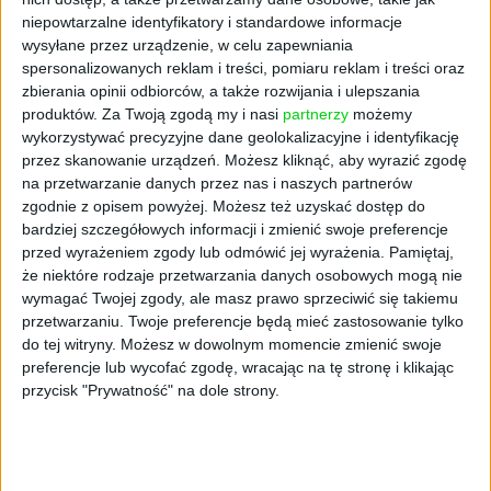
niepowtarzalne identyfikatory i standardowe informacje
— Chcieliśmy oddać hołd pochodzeniu Turtles
wysyłane przez urządzenie, w celu zapewniania
i ich miłości do pizzy, jednocześnie
spersonalizowanych reklam i treści, pomiaru reklam i treści oraz
wprowadzając nowoczesne punkty kontaktu i
zbierania opinii odbiorców, a także rozwijania i ulepszania
zabawne, kreatywne podejście do dostaw
produktów.
Za Twoją zgodą my i nasi
partnerzy
możemy
wykorzystywać precyzyjne dane geolokalizacyjne i identyfikację
pizzy — dodała Morgan.
przez skanowanie urządzeń. Możesz kliknąć, aby wyrazić zgodę
na przetwarzanie danych przez nas i naszych partnerów
Wybrani miłośnicy pizzy na Manhattanie
zgodnie z opisem powyżej. Możesz też uzyskać dostęp do
mogli doświadczyć niezwykłego
bardziej szczegółowych informacji i zmienić swoje preferencje
doświadczenia związanego z zamawianiem
przed wyrażeniem zgody lub odmówić jej wyrażenia.
Pamiętaj,
pizzy, wysyłając SMS-a z emoji żółwia na
że niektóre rodzaje przetwarzania danych osobowych mogą nie
specjalny numer telefonu.
wymagać Twojej zgody, ale masz prawo sprzeciwić się takiemu
przetwarzaniu. Twoje preferencje będą mieć zastosowanie tylko
Wiadomość zawierała zamówienie na posiłek
do tej witryny. Możesz w dowolnym momencie zmienić swoje
Pizza Hut, który według firmy zostanie
preferencje lub wycofać zgodę, wracając na tę stronę i klikając
dostarczony "w ciągu kilku minut" do
przycisk "Prywatność" na dole strony.
wyznaczonych "stref zrzutu pizzy na stacji
metra".
Film na YouTube
od firmy zajmującej się pizzą