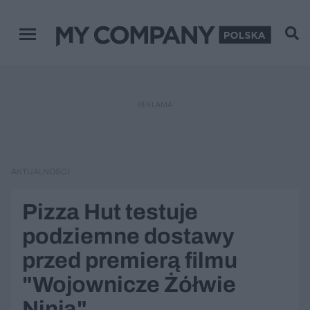
Menu główne
REKLAMA
AKTUALNOŚCI
Pizza Hut testuje
podziemne dostawy
przed premierą filmu
"Wojownicze Żółwie
Ninja"