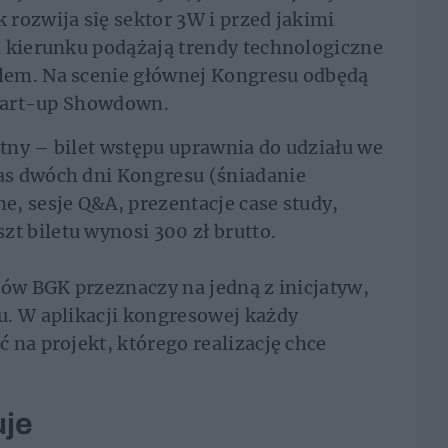
rozwija się sektor 3W i przed jakimi
m kierunku podążają trendy technologiczne
lem. Na scenie głównej Kongresu odbędą
Start-up Showdown.
atny – bilet wstępu uprawnia do udziału we
as dwóch dni Kongresu (śniadanie
, sesje Q&A, prezentacje case study,
 biletu wynosi 300 zł brutto.
tów BGK przeznaczy na jedną z inicjatyw,
u. W aplikacji kongresowej każdy
 na projekt, którego realizację chce
uje