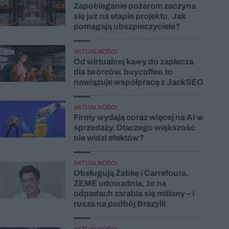
Zapobieganie pożarom zaczyna
się już na etapie projektu. Jak
pomagają ubezpieczyciele?
AKTUALNOŚCI
Od wirtualnej kawy do zaplecza
dla twórców. buycoffee.to
nawiązuje współpracę z JackSEO
AKTUALNOŚCI
Firmy wydają coraz więcej na AI w
sprzedaży. Dlaczego większość
nie widzi efektów?
AKTUALNOŚCI
Obsługują Żabkę i Carrefoura.
ZEME udowadnia, że na
odpadach zarabia się miliony – i
rusza na podbój Brazylii
AKTUALNOŚCI