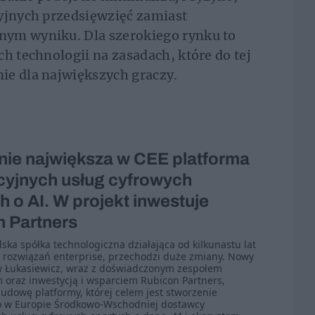
cyjnych przedsięwzięć zamiast
nym wyniku. Dla szerokiego rynku to
h technologii na zasadach, które do tej
ie dla największych graczy.
ie największa w CEE platforma
yjnych usług cyfrowych
h o AI. W projekt inwestuje
 Partners
lska spółka technologiczna działająca od kilkunastu lat
rozwiązań enterprise, przechodzi duże zmiany. Nowy
w Łukasiewicz, wraz z doświadczonym zespołem
oraz inwestycją i wsparciem Rubicon Partners,
udowę platformy, której celem jest stworzenie
o w Europie Środkowo-Wschodniej dostawcy