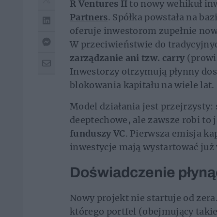
R Ventures II
to nowy wehikuł in
Partners
. Spółka powstała na bazi
oferuje inwestorom zupełnie nową
W przeciwieństwie do tradycyjny
zarządzanie ani tzw. carry
(prowiz
Inwestorzy otrzymują płynny do
blokowania kapitału na wiele lat.
Model działania jest przejrzysty:
deeptechowe, ale zawsze robi to 
funduszy VC
. Pierwsza emisja k
inwestycje mają wystartować już
Doświadczenie płyną
Nowy projekt nie startuje od zera
którego portfel (obejmujący takie