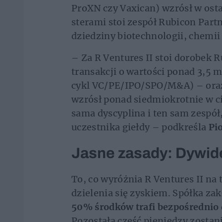
ProXN czy Vaxican) wzrósł w ost
sterami stoi zespół Rubicon Part
dziedziny biotechnologii, chemii
– Za R Ventures II stoi dorobek R
transakcji o wartości ponad 3,5 
cykl VC/PE/IPO/SPO/M&A) – oraz 
wzrósł ponad siedmiokrotnie w cią
sama dyscyplina i ten sam zespół
uczestnika giełdy – podkreśla
Pi
Jasne zasady: Dywide
To, co wyróżnia R Ventures II na 
dzielenia się zyskiem. Spółka zak
50% środków trafi bezpośrednio 
Pozostała część pieniędzy zostan