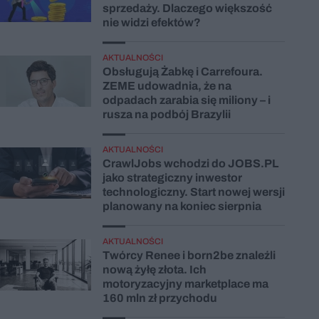
sprzedaży. Dlaczego większość
nie widzi efektów?
AKTUALNOŚCI
Obsługują Żabkę i Carrefoura.
ZEME udowadnia, że na
odpadach zarabia się miliony – i
rusza na podbój Brazylii
AKTUALNOŚCI
CrawlJobs wchodzi do JOBS.PL
jako strategiczny inwestor
technologiczny. Start nowej wersji
planowany na koniec sierpnia
AKTUALNOŚCI
Twórcy Renee i born2be znaleźli
nową żyłę złota. Ich
motoryzacyjny marketplace ma
160 mln zł przychodu