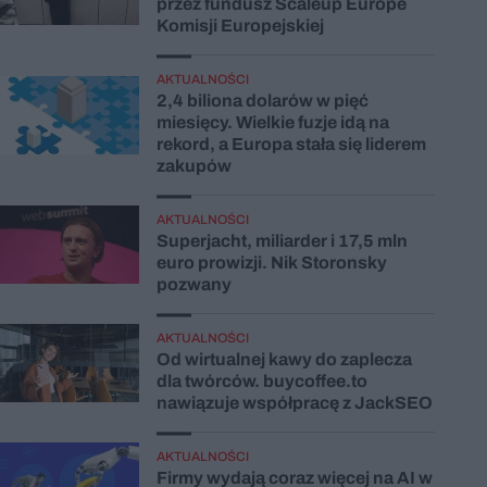
przez fundusz Scaleup Europe
Komisji Europejskiej
AKTUALNOŚCI
2,4 biliona dolarów w pięć
miesięcy. Wielkie fuzje idą na
rekord, a Europa stała się liderem
zakupów
AKTUALNOŚCI
Superjacht, miliarder i 17,5 mln
euro prowizji. Nik Storonsky
pozwany
AKTUALNOŚCI
Od wirtualnej kawy do zaplecza
dla twórców. buycoffee.to
nawiązuje współpracę z JackSEO
AKTUALNOŚCI
Firmy wydają coraz więcej na AI w