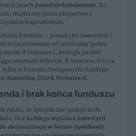
atnich latach
ponad siedmiokrotnie
. Za
ners, wspierany przez ekspertów z
 i rynków kapitałowych.
ubicon Partners – ponad 160 inwestycji i
mld zł zrealizowane od 2008 roku (pełen
wynik R Ventures I, którego portfel
gu ostatnich kilku lat. R Ventures II to ta
, tylko w formule dostępnej dla każdego
otr Karmelita, CEO R Ventures II
.
nda i brak końca funduszu
tle rynku, to specyficzne podejście do
łada, że
z każdego wyjścia z inwestycji
do akcjonariuszy w formie dywidendy
.
ie wykorzystana na kolejne inwestycje.