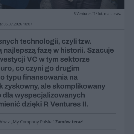
R Ventures II / fot. mat. pras.
ja: 06.07.2026 18:07
ych technologii, czyli tzw.
najlepszą fazę w historii. Szacuje
nwestycji VC w tym sektorze
uro, co czyni go drugim
o typu finansowania na
tak zyskowny, ale skomplikowany
e dla wyspecjalizowanych
mienić dzięki R Ventures II.
ułów z „My Company Polska”
Zamów teraz
!