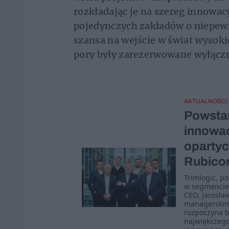
rozkładając je na szereg innowa
pojedynczych zakładów o niepew
szansa na wejście w świat wysokic
pory były zarezerwowane wyłączn
AKTUALNOŚCI
Powstan
innowac
opartyc
Rubicon
Trimlogic, po
w segmencie 
CEO, Jarosła
managerskim 
rozpoczyna b
największeg