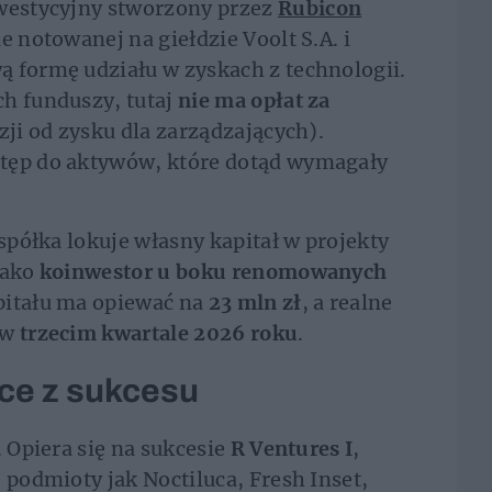
westycyjny stworzony przez
Rubicon
e notowanej na giełdzie Voolt S.A. i
 formę udziału w zyskach z technologii.
ch funduszy, tutaj
nie ma opłat za
ji od zysku dla zarządzających).
stęp do aktywów, które dotąd wymagały
 spółka lokuje własny kapitał w projekty
jako
koinwestor u boku renomowanych
apitału ma opiewać na
23 mln zł
, a realne
 w
trzecim kwartale 2026 roku
.
ce z sukcesu
. Opiera się na sukcesie
R Ventures I
,
 podmioty jak Noctiluca, Fresh Inset,