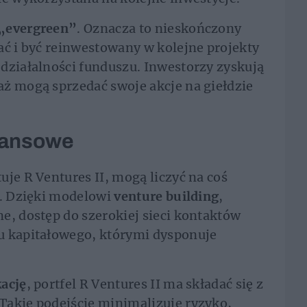
„evergreen”
. Oznacza to nieskończony
ać i być reinwestowany w kolejne projekty
działalności funduszu. Inwestorzy zyskują
ż mogą sprzedać swoje akcje na giełdzie
inansowe
uje R Ventures II, mogą liczyć na coś
i. Dzięki modelowi
venture building
,
e, dostęp do szerokiej sieci kontaktów
u kapitałowego, którymi dysponuje
ację
, portfel R Ventures II ma składać się z
Takie podejście minimalizuje ryzyko,