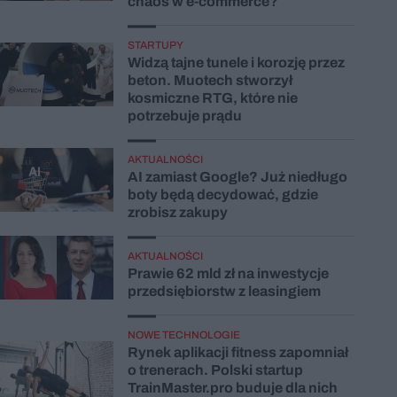
chaos w e-commerce?
STARTUPY
Widzą tajne tunele i korozję przez
beton. Muotech stworzył
kosmiczne RTG, które nie
potrzebuje prądu
AKTUALNOŚCI
AI zamiast Google? Już niedługo
boty będą decydować, gdzie
zrobisz zakupy
AKTUALNOŚCI
Prawie 62 mld zł na inwestycje
przedsiębiorstw z leasingiem
NOWE TECHNOLOGIE
Rynek aplikacji fitness zapomniał
o trenerach. Polski startup
TrainMaster.pro buduje dla nich