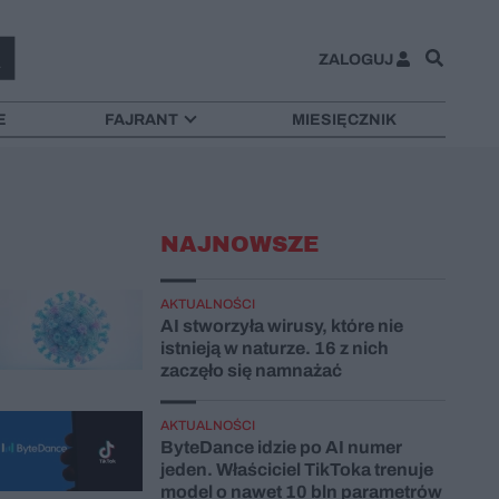
ZALOGUJ
E
FAJRANT
MIESIĘCZNIK
NAJNOWSZE
AKTUALNOŚCI
AI stworzyła wirusy, które nie
istnieją w naturze. 16 z nich
zaczęło się namnażać
AKTUALNOŚCI
ByteDance idzie po AI numer
jeden. Właściciel TikToka trenuje
model o nawet 10 bln parametrów