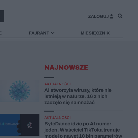
ZALOGUJ
E
FAJRANT
MIESIĘCZNIK
NAJNOWSZE
AKTUALNOŚCI
AI stworzyła wirusy, które nie
istnieją w naturze. 16 z nich
zaczęło się namnażać
AKTUALNOŚCI
ByteDance idzie po AI numer
jeden. Właściciel TikToka trenuje
model o nawet 10 bln parametrów