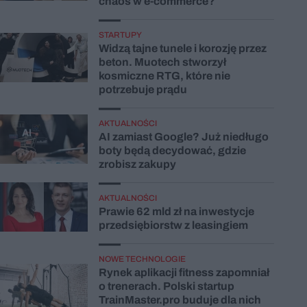
chaos w e-commerce?
STARTUPY
Widzą tajne tunele i korozję przez
beton. Muotech stworzył
kosmiczne RTG, które nie
potrzebuje prądu
AKTUALNOŚCI
AI zamiast Google? Już niedługo
boty będą decydować, gdzie
zrobisz zakupy
AKTUALNOŚCI
Prawie 62 mld zł na inwestycje
przedsiębiorstw z leasingiem
NOWE TECHNOLOGIE
Rynek aplikacji fitness zapomniał
o trenerach. Polski startup
TrainMaster.pro buduje dla nich