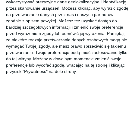
wykorzystywać precyzyjne dane geolokalizacyjne i identyfikację
przez skanowanie urządzeń. Możesz kliknąć, aby wyrazić zgodę
na przetwarzanie danych przez nas i naszych partnerów
zgodnie z opisem powyżej. Możesz też uzyskać dostęp do
bardziej szczegółowych informacji i zmienić swoje preferencje
przed wyrażeniem zgody lub odmówić jej wyrażenia.
Pamiętaj,
że niektóre rodzaje przetwarzania danych osobowych mogą nie
AKTUALNOŚCI
wymagać Twojej zgody, ale masz prawo sprzeciwić się takiemu
Można składać wnioski o wakacje
przetwarzaniu. Twoje preferencje będą mieć zastosowanie tylko
od ZUS na styczeń. Nie trzeba mieć
do tej witryny. Możesz w dowolnym momencie zmienić swoje
decyzji
preferencje lub wycofać zgodę, wracając na tę stronę i klikając
przycisk "Prywatność" na dole strony.
Aneta Zabłocka
16.12.2024