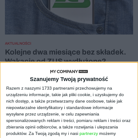
AKTUALNOŚCI
Kolejne dwa miesiące bez składek.
Wakacje od ZUS wydłużone?
Aneta Zabłocka
19.12.2024
Szanujemy Twoją prywatność
Razem z naszymi 1733 partnerami przechowujemy na
urządzeniu informacje, takie jak pliki cookie, i uzyskujemy do
nich dostęp, a także przetwarzamy dane osobowe, takie jak
niepowtarzalne identyfikatory i standardowe informacje
wysyłane przez urządzenie, w celu zapewniania
spersonalizowanych reklam i treści, pomiaru reklam i treści oraz
zbierania opinii odbiorców, a także rozwijania i ulepszania
produktów.
Za Twoją zgodą my i nasi
partnerzy
możemy