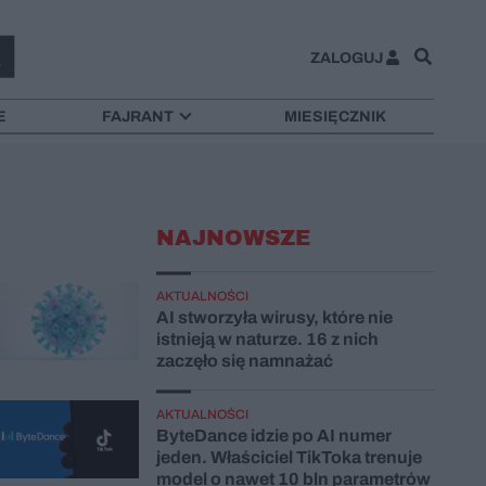
ZALOGUJ
E
FAJRANT
MIESIĘCZNIK
NAJNOWSZE
AKTUALNOŚCI
AI stworzyła wirusy, które nie
istnieją w naturze. 16 z nich
zaczęło się namnażać
AKTUALNOŚCI
ByteDance idzie po AI numer
jeden. Właściciel TikToka trenuje
model o nawet 10 bln parametrów