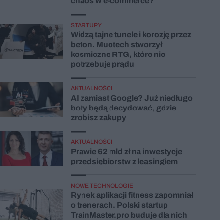
chaos w e-commerce?
STARTUPY
Widzą tajne tunele i korozję przez
beton. Muotech stworzył
kosmiczne RTG, które nie
potrzebuje prądu
AKTUALNOŚCI
AI zamiast Google? Już niedługo
boty będą decydować, gdzie
zrobisz zakupy
AKTUALNOŚCI
Prawie 62 mld zł na inwestycje
przedsiębiorstw z leasingiem
NOWE TECHNOLOGIE
Rynek aplikacji fitness zapomniał
o trenerach. Polski startup
TrainMaster.pro buduje dla nich