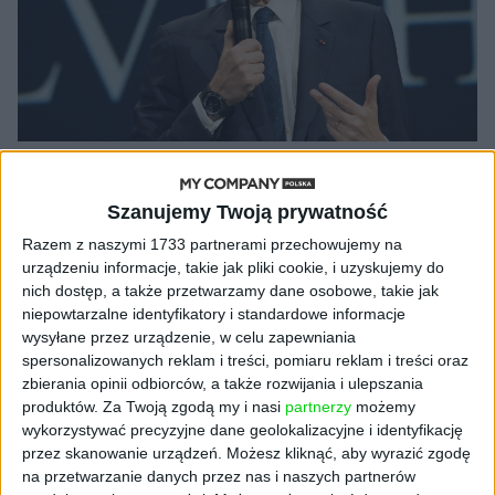
AKTUALNOŚCI
Branża towarów luksusowych znów
Szanujemy Twoją prywatność
zaczęła zarabiać krocie
Razem z naszymi 1733 partnerami przechowujemy na
Robert Mierwiński (oprac.)
19.12.2023
urządzeniu informacje, takie jak pliki cookie, i uzyskujemy do
nich dostęp, a także przetwarzamy dane osobowe, takie jak
niepowtarzalne identyfikatory i standardowe informacje
wysyłane przez urządzenie, w celu zapewniania
spersonalizowanych reklam i treści, pomiaru reklam i treści oraz
NAJNOWSZE
zbierania opinii odbiorców, a także rozwijania i ulepszania
produktów.
Za Twoją zgodą my i nasi
partnerzy
możemy
wykorzystywać precyzyjne dane geolokalizacyjne i identyfikację
AKTUALNOŚCI
przez skanowanie urządzeń. Możesz kliknąć, aby wyrazić zgodę
AI stworzyła wirusy, które nie
na przetwarzanie danych przez nas i naszych partnerów
istnieją w naturze. 16 z nich zaczęło