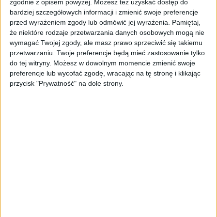
zgodnie z opisem powyżej. Możesz też uzyskać dostęp do
się namnażać
bardziej szczegółowych informacji i zmienić swoje preferencje
przed wyrażeniem zgody lub odmówić jej wyrażenia.
Pamiętaj,
AKTUALNOŚCI
że niektóre rodzaje przetwarzania danych osobowych mogą nie
ByteDance idzie po AI numer
wymagać Twojej zgody, ale masz prawo sprzeciwić się takiemu
jeden. Właściciel TikToka trenuje
przetwarzaniu. Twoje preferencje będą mieć zastosowanie tylko
model o nawet 10 bln parametrów
do tej witryny. Możesz w dowolnym momencie zmienić swoje
preferencje lub wycofać zgodę, wracając na tę stronę i klikając
AKTUALNOŚCI
przycisk "Prywatność" na dole strony.
„Nie rób tego!”. Co dziesiąty polski
przedsiębiorca szczerze odradza
pójście na swoje
AKTUALNOŚCI
Klaavi, czyli wyjątkowa klawiatura
ekranowa. Nowy projekt byłego
wiceministra
STARTUPY
Od pomysłu do gotowej strony
sprzedażowej w pięć minut. Rusza
PAGEnza – polski kreator landing