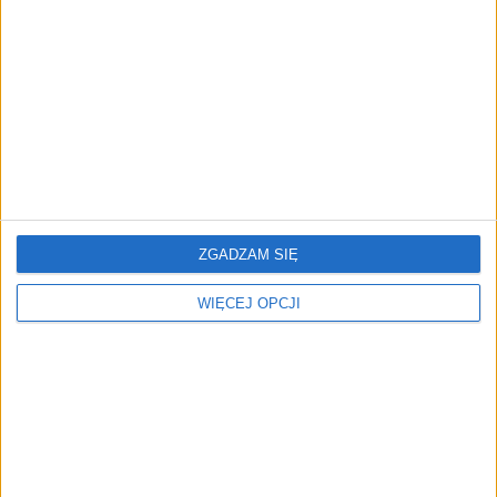
przedsiębiorstw z leasingiem
NOWE TECHNOLOGIE
Rynek aplikacji fitness zapomniał o
trenerach. Polski startup
TrainMaster.pro buduje dla nich
cyfrowe zaplecze do prowadzenia
biznesu
ZGADZAM SIĘ
WIĘCEJ OPCJI
REKLAMA