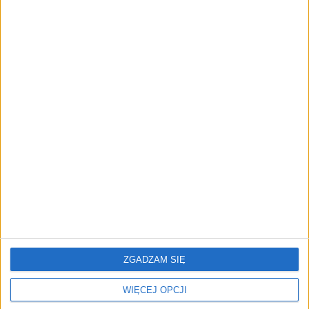
NOWE TECHNOLOGIE
Rynek aplikacji fitness zapomniał o
trenerach. Polski startup
TrainMaster.pro buduje dla nich
cyfrowe zaplecze do prowadzenia
biznesu
REKLAMA
ZGADZAM SIĘ
WIĘCEJ OPCJI