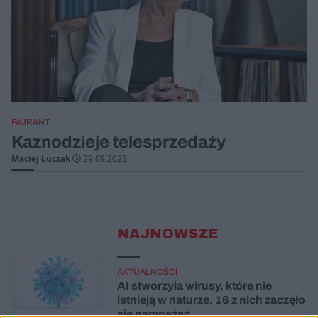
FAJRANT
Kaznodzieje telesprzedaży
Maciej Łuczak
29.09.2023
NAJNOWSZE
AKTUALNOŚCI
AI stworzyła wirusy, które nie
istnieją w naturze. 16 z nich zaczęło
się namnażać