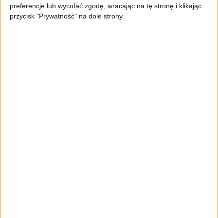
page’y oparty na AI
preferencje lub wycofać zgodę, wracając na tę stronę i klikając
przycisk "Prywatność" na dole strony.
AKTUALNOŚCI
Spójna komunikacja po zakupie i
oferta dla biznesu – jak okiełznać
chaos w e-commerce?
STARTUPY
Widzą tajne tunele i korozję przez
beton. Muotech stworzył
kosmiczne RTG, które nie
potrzebuje prądu
AKTUALNOŚCI
AI zamiast Google? Już niedługo
boty będą decydować, gdzie
zrobisz zakupy
AKTUALNOŚCI
Prawie 62 mld zł na inwestycje
przedsiębiorstw z leasingiem