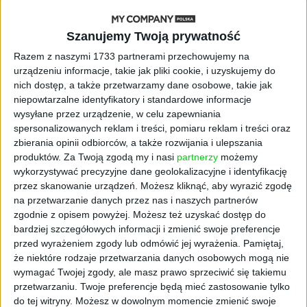
AKTUALNOŚCI
Szanujemy Twoją prywatność
ByteDance idzie po AI numer
Razem z naszymi 1733 partnerami przechowujemy na
jeden. Właściciel TikToka trenuje
model o nawet 10 bln parametrów
urządzeniu informacje, takie jak pliki cookie, i uzyskujemy do
nich dostęp, a także przetwarzamy dane osobowe, takie jak
niepowtarzalne identyfikatory i standardowe informacje
AKTUALNOŚCI
wysyłane przez urządzenie, w celu zapewniania
„Nie rób tego!”. Co dziesiąty polski
spersonalizowanych reklam i treści, pomiaru reklam i treści oraz
przedsiębiorca szczerze odradza
zbierania opinii odbiorców, a także rozwijania i ulepszania
pójście na swoje
produktów.
Za Twoją zgodą my i nasi
partnerzy
możemy
wykorzystywać precyzyjne dane geolokalizacyjne i identyfikację
AKTUALNOŚCI
przez skanowanie urządzeń. Możesz kliknąć, aby wyrazić zgodę
Klaavi, czyli wyjątkowa klawiatura
na przetwarzanie danych przez nas i naszych partnerów
ekranowa. Nowy projekt byłego
zgodnie z opisem powyżej. Możesz też uzyskać dostęp do
wiceministra
bardziej szczegółowych informacji i zmienić swoje preferencje
przed wyrażeniem zgody lub odmówić jej wyrażenia.
Pamiętaj,
STARTUPY
że niektóre rodzaje przetwarzania danych osobowych mogą nie
Od pomysłu do gotowej strony
wymagać Twojej zgody, ale masz prawo sprzeciwić się takiemu
sprzedażowej w pięć minut. Rusza
przetwarzaniu. Twoje preferencje będą mieć zastosowanie tylko
PAGEnza – polski kreator landing
do tej witryny. Możesz w dowolnym momencie zmienić swoje