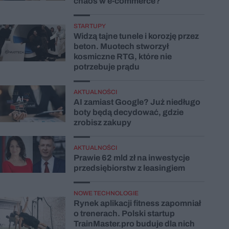
chaos w e-commerce?
STARTUPY
Widzą tajne tunele i korozję przez
beton. Muotech stworzył
kosmiczne RTG, które nie
potrzebuje prądu
AKTUALNOŚCI
AI zamiast Google? Już niedługo
boty będą decydować, gdzie
zrobisz zakupy
AKTUALNOŚCI
Prawie 62 mld zł na inwestycje
przedsiębiorstw z leasingiem
NOWE TECHNOLOGIE
Rynek aplikacji fitness zapomniał
o trenerach. Polski startup
TrainMaster.pro buduje dla nich