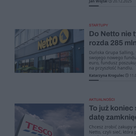
Jan Wojtal
20.12.2025
STARTUPY
Do Netto nie t
rozda 285 mln
Duńska Grupa Salling, 
swojego nowego fundus
euro, fundusz poszuku
na przyszłość handlu.
Katarzyna Krogulec
11.
AKTUALNOŚCI
To już konie
datę zamknię
Chcesz zrobić zakupy w 
Netto, czyli sieć, któr