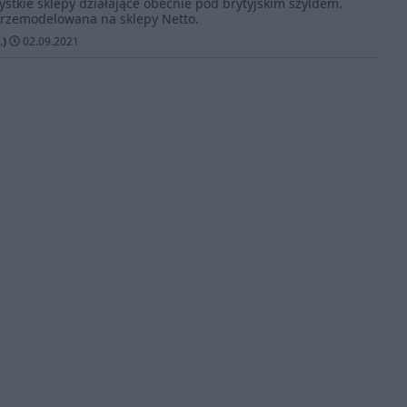
stkie sklepy działające obecnie pod brytyjskim szyldem.
przemodelowana na sklepy Netto.
.)
02.09.2021