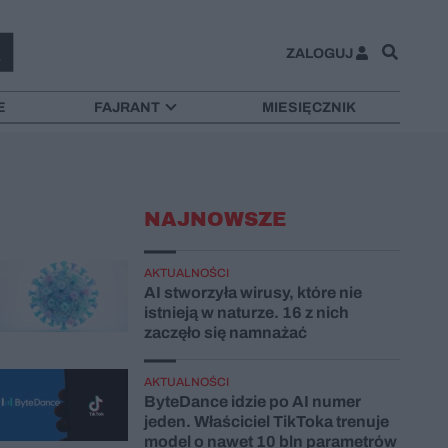
ZALOGUJ
E
FAJRANT
MIESIĘCZNIK
NAJNOWSZE
AKTUALNOŚCI
AI stworzyła wirusy, które nie
istnieją w naturze. 16 z nich
zaczęło się namnażać
AKTUALNOŚCI
ByteDance idzie po AI numer
jeden. Właściciel TikToka trenuje
model o nawet 10 bln parametrów