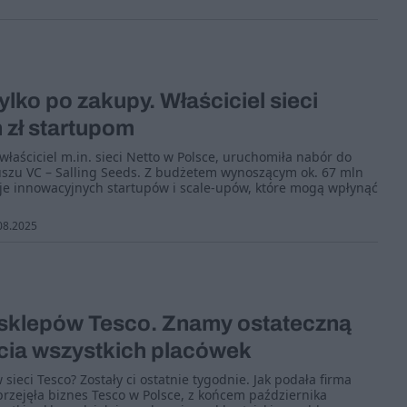
ylko po zakupy. Właściciel sieci
 zł startupom
właściciel m.in. sieci Netto w Polsce, uruchomiła nabór do
zu VC – Salling Seeds. Z budżetem wynoszącym ok. 67 mln
je innowacyjnych startupów i scale-upów, które mogą wpłynąć
08.2025
c sklepów Tesco. Znamy ostateczną
cia wszystkich placówek
sieci Tesco? Zostały ci ostatnie tygodnie. Jak podała firma
a przejęła biznes Tesco w Polsce, z końcem października