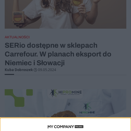
AKTUALNOŚCI
SERio dostępne w sklepach
Carrefour. W planach eksport do
Niemiec i Słowacji
Kuba Dobroszek
09.05.2024