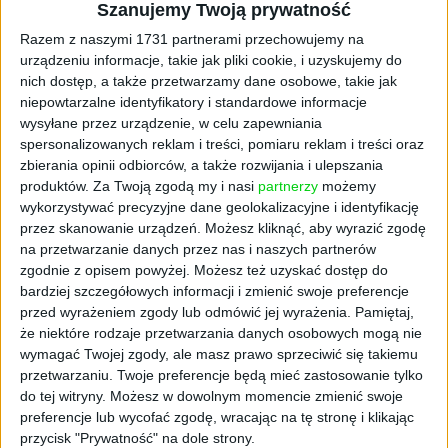
Szanujemy Twoją prywatność
Razem z naszymi 1731 partnerami przechowujemy na
urządzeniu informacje, takie jak pliki cookie, i uzyskujemy do
nich dostęp, a także przetwarzamy dane osobowe, takie jak
niepowtarzalne identyfikatory i standardowe informacje
wysyłane przez urządzenie, w celu zapewniania
spersonalizowanych reklam i treści, pomiaru reklam i treści oraz
STARTUPY
zbierania opinii odbiorców, a także rozwijania i ulepszania
Z impactem w świat. Poznajcie nowy
produktów.
Za Twoją zgodą my i nasi
partnerzy
możemy
trend biznesu pozytywnego wpływu
wykorzystywać precyzyjne dane geolokalizacyjne i identyfikację
przez skanowanie urządzeń. Możesz kliknąć, aby wyrazić zgodę
Cezary Szczepański
19.09.2023
na przetwarzanie danych przez nas i naszych partnerów
zgodnie z opisem powyżej. Możesz też uzyskać dostęp do
bardziej szczegółowych informacji i zmienić swoje preferencje
przed wyrażeniem zgody lub odmówić jej wyrażenia.
Pamiętaj,
że niektóre rodzaje przetwarzania danych osobowych mogą nie
wymagać Twojej zgody, ale masz prawo sprzeciwić się takiemu
przetwarzaniu. Twoje preferencje będą mieć zastosowanie tylko
do tej witryny. Możesz w dowolnym momencie zmienić swoje
preferencje lub wycofać zgodę, wracając na tę stronę i klikając
przycisk "Prywatność" na dole strony.