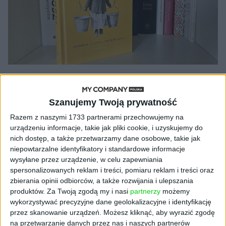
AKTUALNOŚCI
Miliony dla wydawnictwa,
Szanujemy Twoją prywatność
symboliczna kwota dla autorki
Razem z naszymi 1733 partnerami przechowujemy na
"Chłopek". Pisarka chce pozwać
urządzeniu informacje, takie jak pliki cookie, i uzyskujemy do
"Marginesy"
nich dostęp, a także przetwarzamy dane osobowe, takie jak
niepowtarzalne identyfikatory i standardowe informacje
Wiktor Cyrny
17.03.2025
wysyłane przez urządzenie, w celu zapewniania
spersonalizowanych reklam i treści, pomiaru reklam i treści oraz
zbierania opinii odbiorców, a także rozwijania i ulepszania
produktów.
Za Twoją zgodą my i nasi
partnerzy
możemy
wykorzystywać precyzyjne dane geolokalizacyjne i identyfikację
NAJNOWSZE
przez skanowanie urządzeń. Możesz kliknąć, aby wyrazić zgodę
na przetwarzanie danych przez nas i naszych partnerów