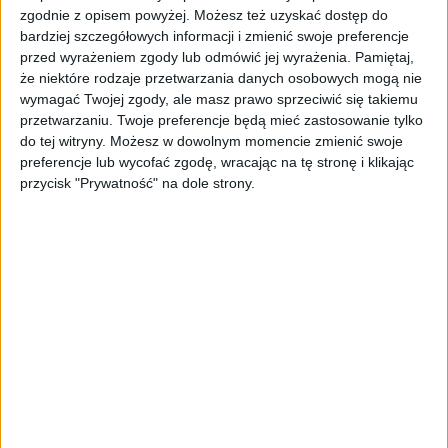
AKTUALNOŚCI
zgodnie z opisem powyżej. Możesz też uzyskać dostęp do
AI stworzyła wirusy, które nie
bardziej szczegółowych informacji i zmienić swoje preferencje
istnieją w naturze. 16 z nich zaczęło
przed wyrażeniem zgody lub odmówić jej wyrażenia.
Pamiętaj,
się namnażać
że niektóre rodzaje przetwarzania danych osobowych mogą nie
wymagać Twojej zgody, ale masz prawo sprzeciwić się takiemu
przetwarzaniu. Twoje preferencje będą mieć zastosowanie tylko
AKTUALNOŚCI
ByteDance idzie po AI numer
do tej witryny. Możesz w dowolnym momencie zmienić swoje
jeden. Właściciel TikToka trenuje
preferencje lub wycofać zgodę, wracając na tę stronę i klikając
model o nawet 10 bln parametrów
przycisk "Prywatność" na dole strony.
AKTUALNOŚCI
„Nie rób tego!”. Co dziesiąty polski
przedsiębiorca szczerze odradza
pójście na swoje
AKTUALNOŚCI
Klaavi, czyli wyjątkowa klawiatura
ekranowa. Nowy projekt byłego
wiceministra
STARTUPY