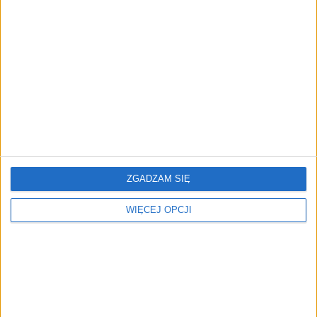
AKTUALNOŚCI
Prawie 62 mld zł na inwestycje
przedsiębiorstw z leasingiem
NOWE TECHNOLOGIE
Rynek aplikacji fitness zapomniał o
trenerach. Polski startup
TrainMaster.pro buduje dla nich
cyfrowe zaplecze do prowadzenia
biznesu
ZGADZAM SIĘ
WIĘCEJ OPCJI
REKLAMA