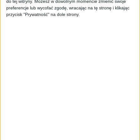
do tej witryny. Możesz w dowolnym momencie zmienić swoje
oferta dla biznesu – jak okiełznać
preferencje lub wycofać zgodę, wracając na tę stronę i klikając
chaos w e-commerce?
przycisk "Prywatność" na dole strony.
STARTUPY
Widzą tajne tunele i korozję przez
beton. Muotech stworzył
kosmiczne RTG, które nie
potrzebuje prądu
AKTUALNOŚCI
AI zamiast Google? Już niedługo
boty będą decydować, gdzie
zrobisz zakupy
AKTUALNOŚCI
Prawie 62 mld zł na inwestycje
przedsiębiorstw z leasingiem
NOWE TECHNOLOGIE
Rynek aplikacji fitness zapomniał o
trenerach. Polski startup