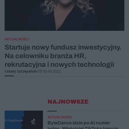
AKTUALNOŚCI
Startuje nowy fundusz inwestycyjny.
Na celowniku branża HR,
rekrutacyjna i nowych technologii
Cezary Szczepański
05.09.2022
NAJNOWSZE
AKTUALNOŚCI
ByteDance idzie po AI numer
jeden. Właściciel TikToka trenuje