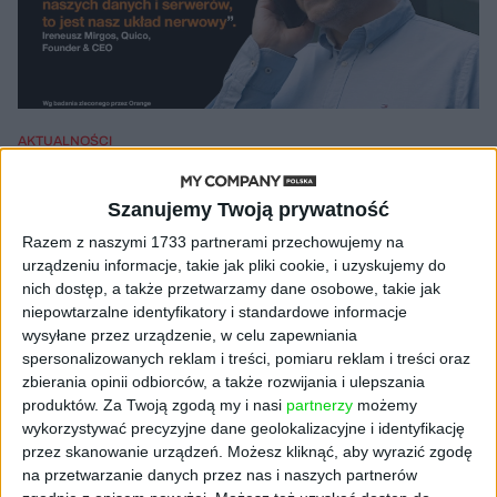
AKTUALNOŚCI
Szybki metabolizm informacyjny.
Czym zajmuje się firma Quico?
Szanujemy Twoją prywatność
Kuba Dobroszek, materiał powstał w komercyjnej współpracy z
Razem z naszymi 1733 partnerami przechowujemy na
partnerem
20.10.2023
urządzeniu informacje, takie jak pliki cookie, i uzyskujemy do
nich dostęp, a także przetwarzamy dane osobowe, takie jak
niepowtarzalne identyfikatory i standardowe informacje
wysyłane przez urządzenie, w celu zapewniania
spersonalizowanych reklam i treści, pomiaru reklam i treści oraz
NAJNOWSZE
zbierania opinii odbiorców, a także rozwijania i ulepszania
produktów.
Za Twoją zgodą my i nasi
partnerzy
możemy
wykorzystywać precyzyjne dane geolokalizacyjne i identyfikację
AKTUALNOŚCI
Spójna komunikacja po zakupie i
przez skanowanie urządzeń. Możesz kliknąć, aby wyrazić zgodę
oferta dla biznesu – jak okiełznać
na przetwarzanie danych przez nas i naszych partnerów
chaos w e-commerce?