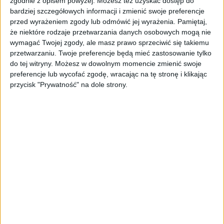
zgodnie z opisem powyżej. Możesz też uzyskać dostęp do
bardziej szczegółowych informacji i zmienić swoje preferencje
przed wyrażeniem zgody lub odmówić jej wyrażenia.
Pamiętaj,
STARTUPY
że niektóre rodzaje przetwarzania danych osobowych mogą nie
Widzą tajne tunele i korozję przez
wymagać Twojej zgody, ale masz prawo sprzeciwić się takiemu
beton. Muotech stworzył
przetwarzaniu. Twoje preferencje będą mieć zastosowanie tylko
kosmiczne RTG, które nie
potrzebuje prądu
do tej witryny. Możesz w dowolnym momencie zmienić swoje
preferencje lub wycofać zgodę, wracając na tę stronę i klikając
przycisk "Prywatność" na dole strony.
AKTUALNOŚCI
AI zamiast Google? Już niedługo
boty będą decydować, gdzie
zrobisz zakupy
AKTUALNOŚCI
Prawie 62 mld zł na inwestycje
przedsiębiorstw z leasingiem
NOWE TECHNOLOGIE
Rynek aplikacji fitness zapomniał o
trenerach. Polski startup
TrainMaster.pro buduje dla nich