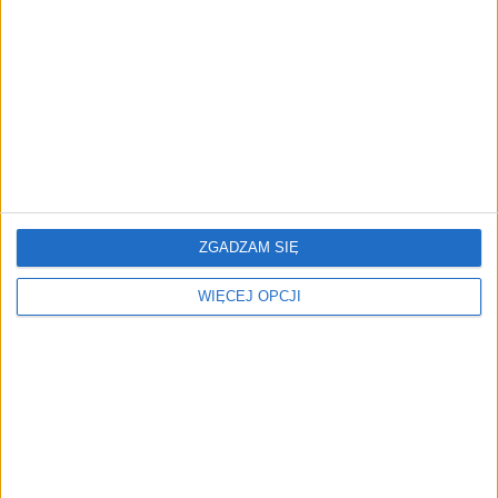
"Efekt 1670" - jak serial rozpalił
miłość Polaków do sarmatów?
AKTUALNOŚCI
ICEYE pierwszą spółką wspartą
przez fundusz Scaleup Europe
Komisji Europejskiej
ZGADZAM SIĘ
WIĘCEJ OPCJI
REKLAMA