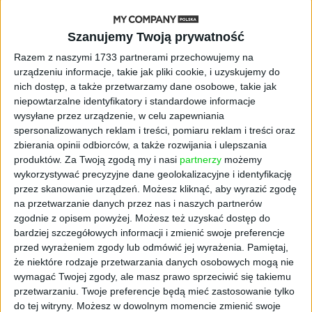
się namnażać
Szanujemy Twoją prywatność
AKTUALNOŚCI
Razem z naszymi 1733 partnerami przechowujemy na
ByteDance idzie po AI numer
urządzeniu informacje, takie jak pliki cookie, i uzyskujemy do
jeden. Właściciel TikToka trenuje
nich dostęp, a także przetwarzamy dane osobowe, takie jak
model o nawet 10 bln parametrów
niepowtarzalne identyfikatory i standardowe informacje
wysyłane przez urządzenie, w celu zapewniania
AKTUALNOŚCI
spersonalizowanych reklam i treści, pomiaru reklam i treści oraz
„Nie rób tego!”. Co dziesiąty polski
zbierania opinii odbiorców, a także rozwijania i ulepszania
przedsiębiorca szczerze odradza
produktów.
Za Twoją zgodą my i nasi
partnerzy
możemy
pójście na swoje
wykorzystywać precyzyjne dane geolokalizacyjne i identyfikację
przez skanowanie urządzeń. Możesz kliknąć, aby wyrazić zgodę
AKTUALNOŚCI
na przetwarzanie danych przez nas i naszych partnerów
Klaavi, czyli wyjątkowa klawiatura
zgodnie z opisem powyżej. Możesz też uzyskać dostęp do
ekranowa. Nowy projekt byłego
bardziej szczegółowych informacji i zmienić swoje preferencje
wiceministra
przed wyrażeniem zgody lub odmówić jej wyrażenia.
Pamiętaj,
że niektóre rodzaje przetwarzania danych osobowych mogą nie
STARTUPY
wymagać Twojej zgody, ale masz prawo sprzeciwić się takiemu
Od pomysłu do gotowej strony
przetwarzaniu. Twoje preferencje będą mieć zastosowanie tylko
sprzedażowej w pięć minut. Rusza
do tej witryny. Możesz w dowolnym momencie zmienić swoje