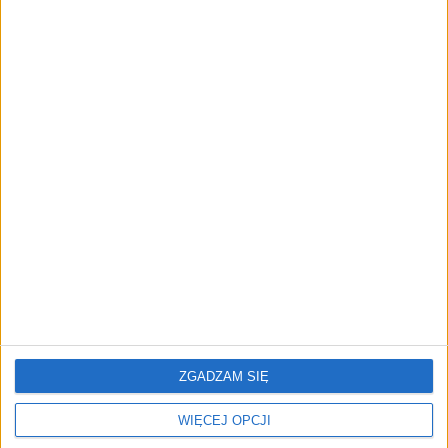
przedsiębiorstw z leasingiem
NOWE TECHNOLOGIE
Rynek aplikacji fitness zapomniał o
trenerach. Polski startup
TrainMaster.pro buduje dla nich
cyfrowe zaplecze do prowadzenia
biznesu
REKLAMA
ZGADZAM SIĘ
WIĘCEJ OPCJI