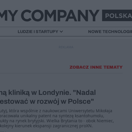
LUDZIE I STARTUPY
NOWE TECHNOLOGI
REKLAMA
ZOBACZ INNE TEMATY
ną kliniką w Londynie. "Nadal
estować w rozwój w Polsce"
ty), która wspólnie z naukowcami Uniwersytetu Mikołaja
pracowała unikalny patent na syntezę ksantohumolu,
ty na rynek brytyjski. Wielka Brytania to - obok Niemiec,
- kolejny kierunek ekspansji zagranicznej proXN.