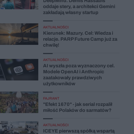
DeepMind. Demis Hassabis
oddaje stery, a architekci Gemini
zakładają własny startup
AKTUALNOŚCI
Kierunek: Mazury. Cel: Wiedza i
relacje. PARP Future Camp już za
chwilę!
AKTUALNOŚCI
AI wyszła poza wyznaczony cel.
Modele OpenAI i Anthropic
zaatakowały prawdziwych
użytkowników
FAJRANT
"Efekt 1670" - jak serial rozpalił
miłość Polaków do sarmatów?
AKTUALNOŚCI
ICEYE pierwszą spółką wspartą