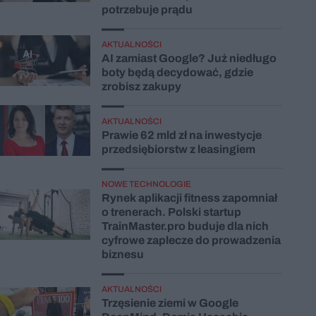
potrzebuje prądu
AKTUALNOŚCI
AI zamiast Google? Już niedługo
boty będą decydować, gdzie
zrobisz zakupy
AKTUALNOŚCI
Prawie 62 mld zł na inwestycje
przedsiębiorstw z leasingiem
NOWE TECHNOLOGIE
Rynek aplikacji fitness zapomniał
o trenerach. Polski startup
TrainMaster.pro buduje dla nich
cyfrowe zaplecze do prowadzenia
biznesu
AKTUALNOŚCI
Trzęsienie ziemi w Google