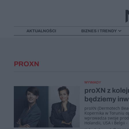
AKTUALNOŚCI
BIZNES I TRENDY
PROXN
WYWIADY
proXN z kolej
będziemy inw
proXN (Dermotech Beau
Kopernika w Toruniu o
wprowadza swoje produk
Holandii, USA i Belgii 