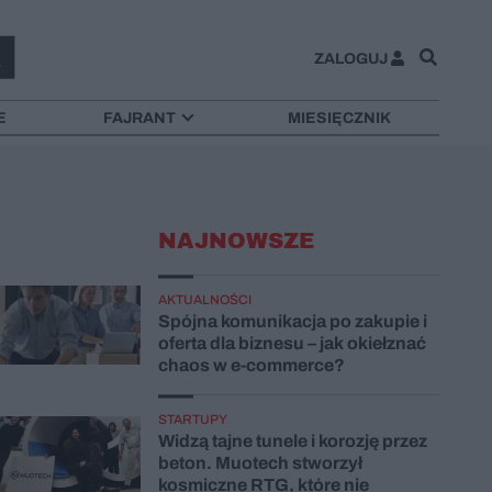
ZALOGUJ
E
FAJRANT
MIESIĘCZNIK
NAJNOWSZE
AKTUALNOŚCI
Spójna komunikacja po zakupie i
oferta dla biznesu – jak okiełznać
chaos w e-commerce?
STARTUPY
Widzą tajne tunele i korozję przez
beton. Muotech stworzył
kosmiczne RTG, które nie