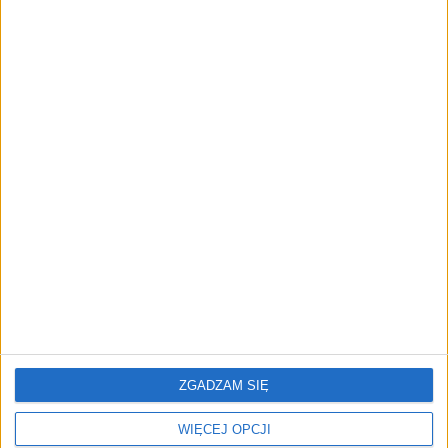
TrainMaster.pro buduje dla nich
cyfrowe zaplecze do prowadzenia
biznesu
AKTUALNOŚCI
Trzęsienie ziemi w Google
DeepMind. Demis Hassabis oddaje
stery, a architekci Gemini zakładają
własny startup
REKLAMA
ZGADZAM SIĘ
WIĘCEJ OPCJI