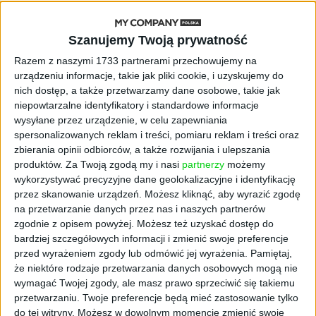
model o nawet 10 bln parametrów
Szanujemy Twoją prywatność
AKTUALNOŚCI
„Nie rób tego!”. Co dziesiąty polski
Razem z naszymi 1733 partnerami przechowujemy na
przedsiębiorca szczerze odradza
urządzeniu informacje, takie jak pliki cookie, i uzyskujemy do
pójście na swoje
nich dostęp, a także przetwarzamy dane osobowe, takie jak
niepowtarzalne identyfikatory i standardowe informacje
wysyłane przez urządzenie, w celu zapewniania
AKTUALNOŚCI
Klaavi, czyli wyjątkowa klawiatura
spersonalizowanych reklam i treści, pomiaru reklam i treści oraz
ekranowa. Nowy projekt byłego
zbierania opinii odbiorców, a także rozwijania i ulepszania
wiceministra
produktów.
Za Twoją zgodą my i nasi
partnerzy
możemy
wykorzystywać precyzyjne dane geolokalizacyjne i identyfikację
przez skanowanie urządzeń. Możesz kliknąć, aby wyrazić zgodę
STARTUPY
na przetwarzanie danych przez nas i naszych partnerów
Od pomysłu do gotowej strony
zgodnie z opisem powyżej. Możesz też uzyskać dostęp do
sprzedażowej w pięć minut. Rusza
bardziej szczegółowych informacji i zmienić swoje preferencje
PAGEnza – polski kreator landing
page’y oparty na AI
przed wyrażeniem zgody lub odmówić jej wyrażenia.
Pamiętaj,
że niektóre rodzaje przetwarzania danych osobowych mogą nie
wymagać Twojej zgody, ale masz prawo sprzeciwić się takiemu
AKTUALNOŚCI
przetwarzaniu. Twoje preferencje będą mieć zastosowanie tylko
Spójna komunikacja po zakupie i
do tej witryny. Możesz w dowolnym momencie zmienić swoje