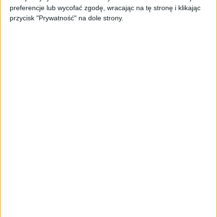
oferta dla biznesu – jak okiełznać
preferencje lub wycofać zgodę, wracając na tę stronę i klikając
chaos w e-commerce?
przycisk "Prywatność" na dole strony.
STARTUPY
Widzą tajne tunele i korozję przez
beton. Muotech stworzył
kosmiczne RTG, które nie
potrzebuje prądu
AKTUALNOŚCI
AI zamiast Google? Już niedługo
boty będą decydować, gdzie
zrobisz zakupy
AKTUALNOŚCI
Prawie 62 mld zł na inwestycje
przedsiębiorstw z leasingiem
NOWE TECHNOLOGIE
Rynek aplikacji fitness zapomniał o
trenerach. Polski startup