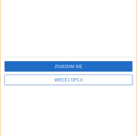
przedsiębiorstw z leasingiem
NOWE TECHNOLOGIE
Rynek aplikacji fitness zapomniał o
trenerach. Polski startup
TrainMaster.pro buduje dla nich
cyfrowe zaplecze do prowadzenia
biznesu
ZGADZAM SIĘ
WIĘCEJ OPCJI
REKLAMA