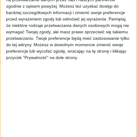
AKTUALNOŚCI
zgodnie z opisem powyżej. Możesz też uzyskać dostęp do
AI stworzyła wirusy, które nie
bardziej szczegółowych informacji i zmienić swoje preferencje
istnieją w naturze. 16 z nich zaczęło
przed wyrażeniem zgody lub odmówić jej wyrażenia.
Pamiętaj,
się namnażać
że niektóre rodzaje przetwarzania danych osobowych mogą nie
wymagać Twojej zgody, ale masz prawo sprzeciwić się takiemu
AKTUALNOŚCI
przetwarzaniu. Twoje preferencje będą mieć zastosowanie tylko
ByteDance idzie po AI numer
do tej witryny. Możesz w dowolnym momencie zmienić swoje
jeden. Właściciel TikToka trenuje
preferencje lub wycofać zgodę, wracając na tę stronę i klikając
model o nawet 10 bln parametrów
przycisk "Prywatność" na dole strony.
AKTUALNOŚCI
„Nie rób tego!”. Co dziesiąty polski
przedsiębiorca szczerze odradza
pójście na swoje
AKTUALNOŚCI
Klaavi, czyli wyjątkowa klawiatura
ekranowa. Nowy projekt byłego
wiceministra
STARTUPY