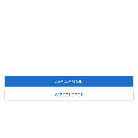
AKTUALNOŚCI
Prawie 62 mld zł na inwestycje
przedsiębiorstw z leasingiem
NOWE TECHNOLOGIE
Rynek aplikacji fitness zapomniał o
trenerach. Polski startup
TrainMaster.pro buduje dla nich
cyfrowe zaplecze do prowadzenia
biznesu
ZGADZAM SIĘ
WIĘCEJ OPCJI
REKLAMA