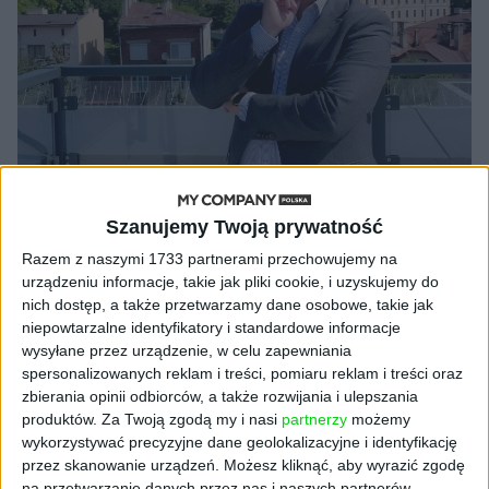
WYWIADY
Krajewski: "Polska to dobry kraj dla
Szanujemy Twoją prywatność
innowatorów, dostęp do kapitału jest
Razem z naszymi 1733 partnerami przechowujemy na
urządzeniu informacje, takie jak pliki cookie, i uzyskujemy do
już raczej powszechny"
nich dostęp, a także przetwarzamy dane osobowe, takie jak
Materiał powstał we współpracy z partnerem
20.07.2022
niepowtarzalne identyfikatory i standardowe informacje
wysyłane przez urządzenie, w celu zapewniania
spersonalizowanych reklam i treści, pomiaru reklam i treści oraz
zbierania opinii odbiorców, a także rozwijania i ulepszania
produktów.
Za Twoją zgodą my i nasi
partnerzy
możemy
NAJNOWSZE
wykorzystywać precyzyjne dane geolokalizacyjne i identyfikację
przez skanowanie urządzeń. Możesz kliknąć, aby wyrazić zgodę
na przetwarzanie danych przez nas i naszych partnerów