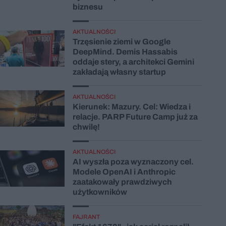
biznesu
AKTUALNOŚCI
Trzęsienie ziemi w Google
DeepMind. Demis Hassabis
oddaje stery, a architekci Gemini
zakładają własny startup
AKTUALNOŚCI
Kierunek: Mazury. Cel: Wiedza i
relacje. PARP Future Camp już za
chwilę!
AKTUALNOŚCI
AI wyszła poza wyznaczony cel.
Modele OpenAI i Anthropic
zaatakowały prawdziwych
użytkowników
FAJRANT