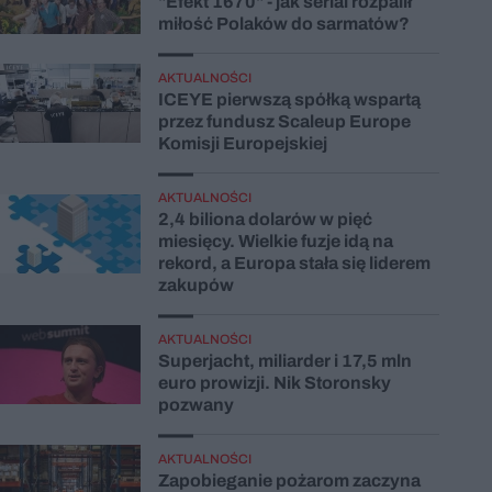
"Efekt 1670" - jak serial rozpalił
miłość Polaków do sarmatów?
AKTUALNOŚCI
ICEYE pierwszą spółką wspartą
przez fundusz Scaleup Europe
Komisji Europejskiej
AKTUALNOŚCI
2,4 biliona dolarów w pięć
miesięcy. Wielkie fuzje idą na
rekord, a Europa stała się liderem
zakupów
AKTUALNOŚCI
Superjacht, miliarder i 17,5 mln
euro prowizji. Nik Storonsky
pozwany
AKTUALNOŚCI
Zapobieganie pożarom zaczyna