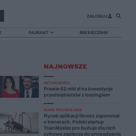
ZALOGUJ
E
FAJRANT
MIESIĘCZNIK
NAJNOWSZE
AKTUALNOŚCI
Prawie 62 mld zł na inwestycje
przedsiębiorstw z leasingiem
NOWE TECHNOLOGIE
Rynek aplikacji fitness zapomniał
o trenerach. Polski startup
TrainMaster.pro buduje dla nich
cyfrowe zaplecze do prowadzenia