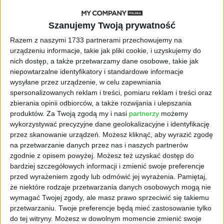
AKTUALNOŚCI
Szanujemy Twoją prywatność
ByteDance idzie po AI numer
jeden. Właściciel TikToka trenuje
Razem z naszymi 1733 partnerami przechowujemy na
model o nawet 10 bln parametrów
urządzeniu informacje, takie jak pliki cookie, i uzyskujemy do
nich dostęp, a także przetwarzamy dane osobowe, takie jak
niepowtarzalne identyfikatory i standardowe informacje
AKTUALNOŚCI
wysyłane przez urządzenie, w celu zapewniania
„Nie rób tego!”. Co dziesiąty polski
spersonalizowanych reklam i treści, pomiaru reklam i treści oraz
przedsiębiorca szczerze odradza
pójście na swoje
zbierania opinii odbiorców, a także rozwijania i ulepszania
produktów.
Za Twoją zgodą my i nasi
partnerzy
możemy
wykorzystywać precyzyjne dane geolokalizacyjne i identyfikację
AKTUALNOŚCI
przez skanowanie urządzeń. Możesz kliknąć, aby wyrazić zgodę
Klaavi, czyli wyjątkowa klawiatura
na przetwarzanie danych przez nas i naszych partnerów
ekranowa. Nowy projekt byłego
zgodnie z opisem powyżej. Możesz też uzyskać dostęp do
wiceministra
bardziej szczegółowych informacji i zmienić swoje preferencje
przed wyrażeniem zgody lub odmówić jej wyrażenia.
Pamiętaj,
STARTUPY
że niektóre rodzaje przetwarzania danych osobowych mogą nie
Od pomysłu do gotowej strony
wymagać Twojej zgody, ale masz prawo sprzeciwić się takiemu
sprzedażowej w pięć minut. Rusza
przetwarzaniu. Twoje preferencje będą mieć zastosowanie tylko
PAGEnza – polski kreator landing
do tej witryny. Możesz w dowolnym momencie zmienić swoje
page’y oparty na AI