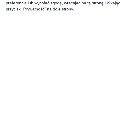
preferencje lub wycofać zgodę, wracając na tę stronę i klikając
przycisk "Prywatność" na dole strony.
AKTUALNOŚCI
Spójna komunikacja po zakupie i
oferta dla biznesu – jak okiełznać
chaos w e-commerce?
STARTUPY
Widzą tajne tunele i korozję przez
beton. Muotech stworzył
kosmiczne RTG, które nie
potrzebuje prądu
AKTUALNOŚCI
AI zamiast Google? Już niedługo
boty będą decydować, gdzie
zrobisz zakupy
AKTUALNOŚCI
Prawie 62 mld zł na inwestycje
przedsiębiorstw z leasingiem