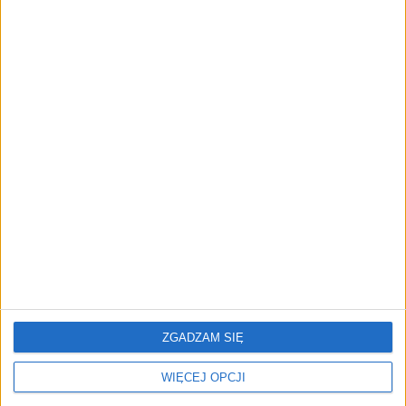
NOWE TECHNOLOGIE
Rynek aplikacji fitness zapomniał o
trenerach. Polski startup
TrainMaster.pro buduje dla nich
cyfrowe zaplecze do prowadzenia
biznesu
REKLAMA
ZGADZAM SIĘ
WIĘCEJ OPCJI