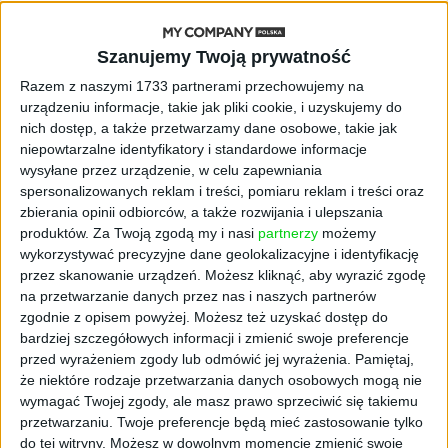
AKTUALNOŚCI
Szanujemy Twoją prywatność
„Nie rób tego!”. Co dziesiąty polski
przedsiębiorca szczerze odradza
Razem z naszymi 1733 partnerami przechowujemy na
pójście na swoje
urządzeniu informacje, takie jak pliki cookie, i uzyskujemy do
nich dostęp, a także przetwarzamy dane osobowe, takie jak
AKTUALNOŚCI
niepowtarzalne identyfikatory i standardowe informacje
Klaavi, czyli wyjątkowa klawiatura
wysyłane przez urządzenie, w celu zapewniania
ekranowa. Nowy projekt byłego
spersonalizowanych reklam i treści, pomiaru reklam i treści oraz
wiceministra
zbierania opinii odbiorców, a także rozwijania i ulepszania
produktów.
Za Twoją zgodą my i nasi
partnerzy
możemy
wykorzystywać precyzyjne dane geolokalizacyjne i identyfikację
STARTUPY
Od pomysłu do gotowej strony
przez skanowanie urządzeń. Możesz kliknąć, aby wyrazić zgodę
sprzedażowej w pięć minut. Rusza
na przetwarzanie danych przez nas i naszych partnerów
PAGEnza – polski kreator landing
zgodnie z opisem powyżej. Możesz też uzyskać dostęp do
page’y oparty na AI
bardziej szczegółowych informacji i zmienić swoje preferencje
przed wyrażeniem zgody lub odmówić jej wyrażenia.
Pamiętaj,
że niektóre rodzaje przetwarzania danych osobowych mogą nie
AKTUALNOŚCI
wymagać Twojej zgody, ale masz prawo sprzeciwić się takiemu
Spójna komunikacja po zakupie i
przetwarzaniu. Twoje preferencje będą mieć zastosowanie tylko
oferta dla biznesu – jak okiełznać
do tej witryny. Możesz w dowolnym momencie zmienić swoje
chaos w e-commerce?