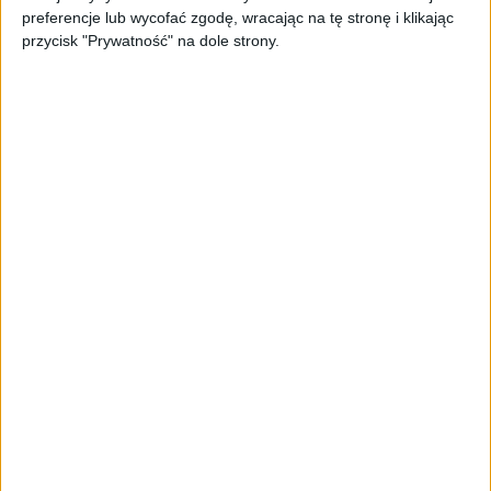
preferencje lub wycofać zgodę, wracając na tę stronę i klikając
przycisk "Prywatność" na dole strony.
STARTUPY
Widzą tajne tunele i korozję przez
beton. Muotech stworzył
kosmiczne RTG, które nie
potrzebuje prądu
AKTUALNOŚCI
AI zamiast Google? Już niedługo
boty będą decydować, gdzie
zrobisz zakupy
AKTUALNOŚCI
Prawie 62 mld zł na inwestycje
przedsiębiorstw z leasingiem
NOWE TECHNOLOGIE
Rynek aplikacji fitness zapomniał o
trenerach. Polski startup
TrainMaster.pro buduje dla nich