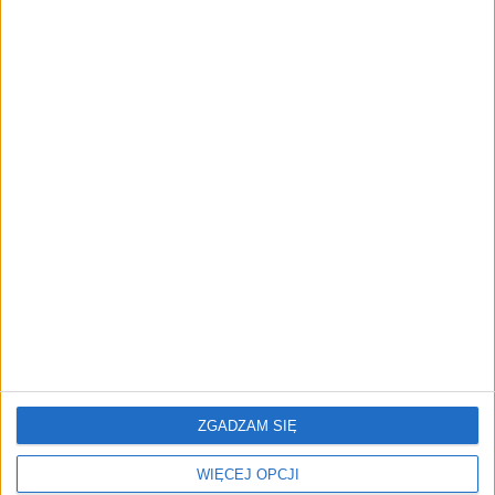
cyfrowe zaplecze do prowadzenia
biznesu
AKTUALNOŚCI
Trzęsienie ziemi w Google
DeepMind. Demis Hassabis oddaje
stery, a architekci Gemini zakładają
własny startup
REKLAMA
ZGADZAM SIĘ
WIĘCEJ OPCJI