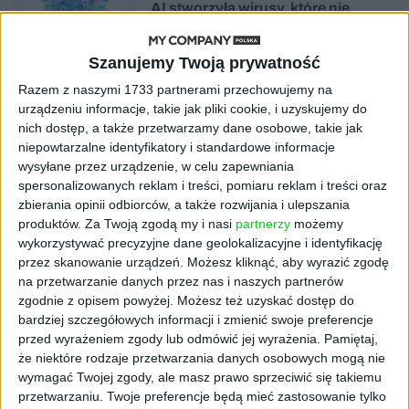
AI stworzyła wirusy, które nie
istnieją w naturze. 16 z nich zaczęło
się namnażać
Szanujemy Twoją prywatność
Razem z naszymi 1733 partnerami przechowujemy na
AKTUALNOŚCI
ByteDance idzie po AI numer
urządzeniu informacje, takie jak pliki cookie, i uzyskujemy do
jeden. Właściciel TikToka trenuje
nich dostęp, a także przetwarzamy dane osobowe, takie jak
model o nawet 10 bln parametrów
niepowtarzalne identyfikatory i standardowe informacje
wysyłane przez urządzenie, w celu zapewniania
spersonalizowanych reklam i treści, pomiaru reklam i treści oraz
AKTUALNOŚCI
zbierania opinii odbiorców, a także rozwijania i ulepszania
„Nie rób tego!”. Co dziesiąty polski
produktów.
Za Twoją zgodą my i nasi
partnerzy
możemy
przedsiębiorca szczerze odradza
pójście na swoje
wykorzystywać precyzyjne dane geolokalizacyjne i identyfikację
przez skanowanie urządzeń. Możesz kliknąć, aby wyrazić zgodę
na przetwarzanie danych przez nas i naszych partnerów
AKTUALNOŚCI
zgodnie z opisem powyżej. Możesz też uzyskać dostęp do
Klaavi, czyli wyjątkowa klawiatura
bardziej szczegółowych informacji i zmienić swoje preferencje
ekranowa. Nowy projekt byłego
przed wyrażeniem zgody lub odmówić jej wyrażenia.
Pamiętaj,
wiceministra
że niektóre rodzaje przetwarzania danych osobowych mogą nie
wymagać Twojej zgody, ale masz prawo sprzeciwić się takiemu
STARTUPY
przetwarzaniu. Twoje preferencje będą mieć zastosowanie tylko
Od pomysłu do gotowej strony