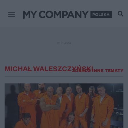
Menu główne
REKLAMA
MICHAŁ WALESZCZYŃSKI
ZOBACZ INNE TEMATY