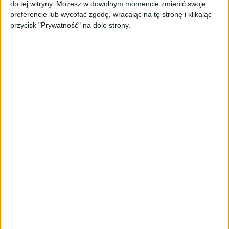
do tej witryny. Możesz w dowolnym momencie zmienić swoje
sprzedażowej w pięć minut. Rusza
preferencje lub wycofać zgodę, wracając na tę stronę i klikając
PAGEnza – polski kreator landing
przycisk "Prywatność" na dole strony.
page’y oparty na AI
AKTUALNOŚCI
Spójna komunikacja po zakupie i
oferta dla biznesu – jak okiełznać
chaos w e-commerce?
STARTUPY
Widzą tajne tunele i korozję przez
beton. Muotech stworzył
kosmiczne RTG, które nie
potrzebuje prądu
AKTUALNOŚCI
AI zamiast Google? Już niedługo
boty będą decydować, gdzie
zrobisz zakupy