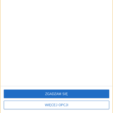
NOWE TECHNOLOGIE
Rynek aplikacji fitness zapomniał o
trenerach. Polski startup
TrainMaster.pro buduje dla nich
cyfrowe zaplecze do prowadzenia
biznesu
REKLAMA
ZGADZAM SIĘ
WIĘCEJ OPCJI