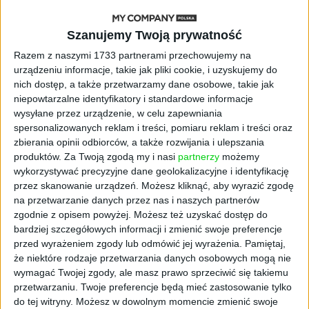
AKTUALNOŚCI
Szanujemy Twoją prywatność
ByteDance idzie po AI numer
jeden. Właściciel TikToka trenuje
Razem z naszymi 1733 partnerami przechowujemy na
model o nawet 10 bln parametrów
urządzeniu informacje, takie jak pliki cookie, i uzyskujemy do
nich dostęp, a także przetwarzamy dane osobowe, takie jak
niepowtarzalne identyfikatory i standardowe informacje
AKTUALNOŚCI
wysyłane przez urządzenie, w celu zapewniania
„Nie rób tego!”. Co dziesiąty polski
spersonalizowanych reklam i treści, pomiaru reklam i treści oraz
przedsiębiorca szczerze odradza
pójście na swoje
zbierania opinii odbiorców, a także rozwijania i ulepszania
produktów.
Za Twoją zgodą my i nasi
partnerzy
możemy
wykorzystywać precyzyjne dane geolokalizacyjne i identyfikację
AKTUALNOŚCI
przez skanowanie urządzeń. Możesz kliknąć, aby wyrazić zgodę
Klaavi, czyli wyjątkowa klawiatura
na przetwarzanie danych przez nas i naszych partnerów
ekranowa. Nowy projekt byłego
zgodnie z opisem powyżej. Możesz też uzyskać dostęp do
wiceministra
bardziej szczegółowych informacji i zmienić swoje preferencje
przed wyrażeniem zgody lub odmówić jej wyrażenia.
Pamiętaj,
STARTUPY
że niektóre rodzaje przetwarzania danych osobowych mogą nie
Od pomysłu do gotowej strony
wymagać Twojej zgody, ale masz prawo sprzeciwić się takiemu
sprzedażowej w pięć minut. Rusza
przetwarzaniu. Twoje preferencje będą mieć zastosowanie tylko
PAGEnza – polski kreator landing
do tej witryny. Możesz w dowolnym momencie zmienić swoje
page’y oparty na AI