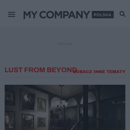
Menu główne
REKLAMA
LUST FROM BEYOND
ZOBACZ INNE TEMATY