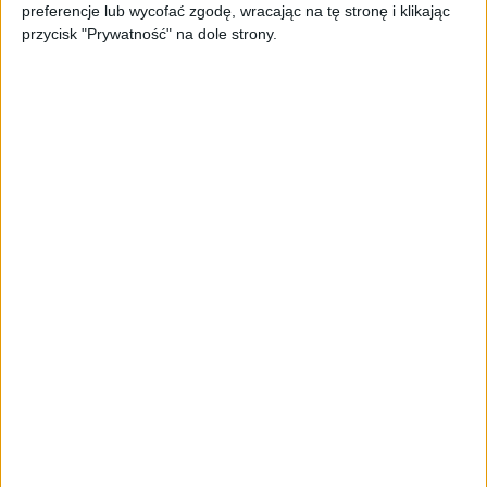
preferencje lub wycofać zgodę, wracając na tę stronę i klikając
przycisk "Prywatność" na dole strony.
AKTUALNOŚCI
Spójna komunikacja po zakupie i
oferta dla biznesu – jak okiełznać
chaos w e-commerce?
STARTUPY
Widzą tajne tunele i korozję przez
beton. Muotech stworzył
kosmiczne RTG, które nie
potrzebuje prądu
AKTUALNOŚCI
AI zamiast Google? Już niedługo
boty będą decydować, gdzie
zrobisz zakupy
AKTUALNOŚCI
Prawie 62 mld zł na inwestycje
przedsiębiorstw z leasingiem