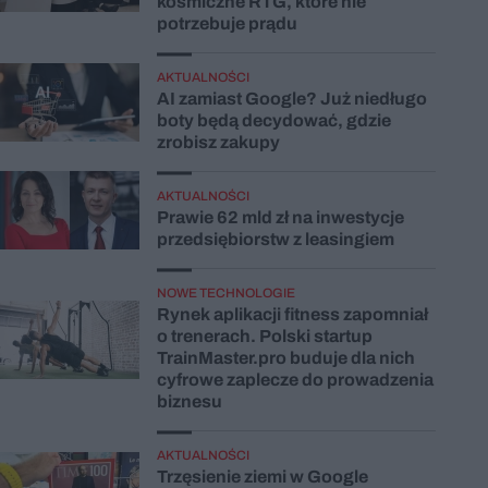
kosmiczne RTG, które nie
potrzebuje prądu
AKTUALNOŚCI
AI zamiast Google? Już niedługo
boty będą decydować, gdzie
zrobisz zakupy
AKTUALNOŚCI
Prawie 62 mld zł na inwestycje
przedsiębiorstw z leasingiem
NOWE TECHNOLOGIE
Rynek aplikacji fitness zapomniał
o trenerach. Polski startup
TrainMaster.pro buduje dla nich
cyfrowe zaplecze do prowadzenia
biznesu
AKTUALNOŚCI
Trzęsienie ziemi w Google