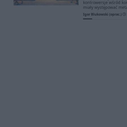
kontrowersje wśród ko
miały występować metal
Igor Blukowski (oprac.)