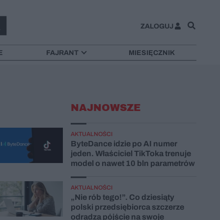
ZALOGUJ
E
FAJRANT
MIESIĘCZNIK
NAJNOWSZE
AKTUALNOŚCI
ByteDance idzie po AI numer
jeden. Właściciel TikToka trenuje
model o nawet 10 bln parametrów
AKTUALNOŚCI
„Nie rób tego!”. Co dziesiąty
polski przedsiębiorca szczerze
odradza pójście na swoje