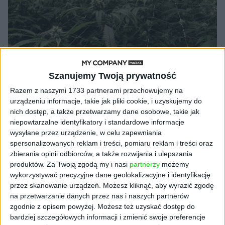
Szanujemy Twoją prywatność
AKTUALNOŚCI
Powstanie kolejna plantacja
Razem z naszymi 1733 partnerami przechowujemy na
urządzeniu informacje, takie jak pliki cookie, i uzyskujemy do
medycznej marihuany. Labocanna za
nich dostęp, a także przetwarzamy dane osobowe, takie jak
nieruchomość zapłaci 5 mln złotych
niepowtarzalne identyfikatory i standardowe informacje
Cezary Szczepański (oprac.)
03.03.2021
wysyłane przez urządzenie, w celu zapewniania
spersonalizowanych reklam i treści, pomiaru reklam i treści oraz
zbierania opinii odbiorców, a także rozwijania i ulepszania
produktów.
Za Twoją zgodą my i nasi
partnerzy
możemy
wykorzystywać precyzyjne dane geolokalizacyjne i identyfikację
przez skanowanie urządzeń. Możesz kliknąć, aby wyrazić zgodę
na przetwarzanie danych przez nas i naszych partnerów
zgodnie z opisem powyżej. Możesz też uzyskać dostęp do
bardziej szczegółowych informacji i zmienić swoje preferencje