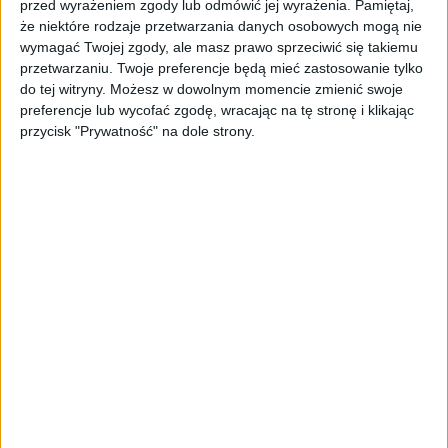
przed wyrażeniem zgody lub odmówić jej wyrażenia.
Pamiętaj,
że niektóre rodzaje przetwarzania danych osobowych mogą nie
wymagać Twojej zgody, ale masz prawo sprzeciwić się takiemu
przetwarzaniu. Twoje preferencje będą mieć zastosowanie tylko
do tej witryny. Możesz w dowolnym momencie zmienić swoje
preferencje lub wycofać zgodę, wracając na tę stronę i klikając
przycisk "Prywatność" na dole strony.
AKTUALNOŚCI
Konopie lecznicze. Jest oferta
przejęcia HemPoland
Cezary Szczepański (oprac.)
11.02.2021