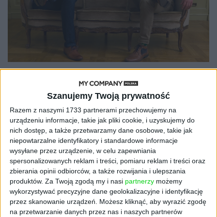
AKTUALNOŚCI
Booste pozyskało 53 mln złotych na
Szanujemy Twoją prywatność
globalną ekspansję
Razem z naszymi 1733 partnerami przechowujemy na
Cezary Szczepański (oprac.)
15.06.2021
urządzeniu informacje, takie jak pliki cookie, i uzyskujemy do
nich dostęp, a także przetwarzamy dane osobowe, takie jak
niepowtarzalne identyfikatory i standardowe informacje
wysyłane przez urządzenie, w celu zapewniania
spersonalizowanych reklam i treści, pomiaru reklam i treści oraz
NAJNOWSZE
zbierania opinii odbiorców, a także rozwijania i ulepszania
produktów.
Za Twoją zgodą my i nasi
partnerzy
możemy
wykorzystywać precyzyjne dane geolokalizacyjne i identyfikację
AKTUALNOŚCI
przez skanowanie urządzeń. Możesz kliknąć, aby wyrazić zgodę
ByteDance idzie po AI numer
na przetwarzanie danych przez nas i naszych partnerów
jeden. Właściciel TikToka trenuje