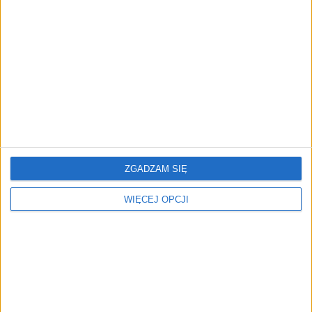
TrainMaster.pro buduje dla nich
cyfrowe zaplecze do prowadzenia
biznesu
AKTUALNOŚCI
Trzęsienie ziemi w Google
DeepMind. Demis Hassabis oddaje
stery, a architekci Gemini zakładają
własny startup
ZGADZAM SIĘ
WIĘCEJ OPCJI
REKLAMA