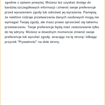
model o nawet 10 bln parametrów
zgodnie z opisem powyżej. Możesz też uzyskać dostęp do
bardziej szczegółowych informacji i zmienić swoje preferencje
przed wyrażeniem zgody lub odmówić jej wyrażenia.
Pamiętaj,
AKTUALNOŚCI
że niektóre rodzaje przetwarzania danych osobowych mogą nie
„Nie rób tego!”. Co dziesiąty polski
wymagać Twojej zgody, ale masz prawo sprzeciwić się takiemu
przedsiębiorca szczerze odradza
przetwarzaniu. Twoje preferencje będą mieć zastosowanie tylko
pójście na swoje
do tej witryny. Możesz w dowolnym momencie zmienić swoje
preferencje lub wycofać zgodę, wracając na tę stronę i klikając
AKTUALNOŚCI
przycisk "Prywatność" na dole strony.
Klaavi, czyli wyjątkowa klawiatura
ekranowa. Nowy projekt byłego
wiceministra
STARTUPY
Od pomysłu do gotowej strony
sprzedażowej w pięć minut. Rusza
PAGEnza – polski kreator landing
page’y oparty na AI
AKTUALNOŚCI
Spójna komunikacja po zakupie i
oferta dla biznesu – jak okiełznać