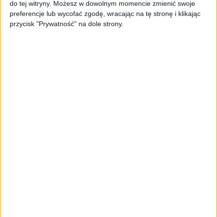
do tej witryny. Możesz w dowolnym momencie zmienić swoje
sprzedażowej w pięć minut. Rusza
preferencje lub wycofać zgodę, wracając na tę stronę i klikając
PAGEnza – polski kreator landing
przycisk "Prywatność" na dole strony.
page’y oparty na AI
AKTUALNOŚCI
Spójna komunikacja po zakupie i
oferta dla biznesu – jak okiełznać
chaos w e-commerce?
STARTUPY
Widzą tajne tunele i korozję przez
beton. Muotech stworzył
kosmiczne RTG, które nie
potrzebuje prądu
AKTUALNOŚCI
AI zamiast Google? Już niedługo
boty będą decydować, gdzie
zrobisz zakupy