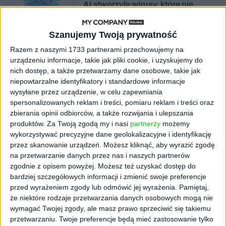
AI stworzyła wirusy, które nie
istnieją w naturze. 16 z nich zaczęło
się namnażać
Szanujemy Twoją prywatność
Razem z naszymi 1733 partnerami przechowujemy na
AKTUALNOŚCI
ByteDance idzie po AI numer
urządzeniu informacje, takie jak pliki cookie, i uzyskujemy do
jeden. Właściciel TikToka trenuje
nich dostęp, a także przetwarzamy dane osobowe, takie jak
model o nawet 10 bln parametrów
niepowtarzalne identyfikatory i standardowe informacje
wysyłane przez urządzenie, w celu zapewniania
spersonalizowanych reklam i treści, pomiaru reklam i treści oraz
AKTUALNOŚCI
zbierania opinii odbiorców, a także rozwijania i ulepszania
„Nie rób tego!”. Co dziesiąty polski
produktów.
Za Twoją zgodą my i nasi
partnerzy
możemy
przedsiębiorca szczerze odradza
pójście na swoje
wykorzystywać precyzyjne dane geolokalizacyjne i identyfikację
przez skanowanie urządzeń. Możesz kliknąć, aby wyrazić zgodę
na przetwarzanie danych przez nas i naszych partnerów
AKTUALNOŚCI
zgodnie z opisem powyżej. Możesz też uzyskać dostęp do
Klaavi, czyli wyjątkowa klawiatura
bardziej szczegółowych informacji i zmienić swoje preferencje
ekranowa. Nowy projekt byłego
przed wyrażeniem zgody lub odmówić jej wyrażenia.
Pamiętaj,
wiceministra
że niektóre rodzaje przetwarzania danych osobowych mogą nie
wymagać Twojej zgody, ale masz prawo sprzeciwić się takiemu
STARTUPY
przetwarzaniu. Twoje preferencje będą mieć zastosowanie tylko
Od pomysłu do gotowej strony