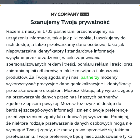
AI stworzyła wirusy, które nie
istnieją w naturze. 16 z nich zaczęło
się namnażać
Szanujemy Twoją prywatność
Razem z naszymi 1733 partnerami przechowujemy na
AKTUALNOŚCI
urządzeniu informacje, takie jak pliki cookie, i uzyskujemy do
ByteDance idzie po AI numer
nich dostęp, a także przetwarzamy dane osobowe, takie jak
jeden. Właściciel TikToka trenuje
model o nawet 10 bln parametrów
niepowtarzalne identyfikatory i standardowe informacje
wysyłane przez urządzenie, w celu zapewniania
spersonalizowanych reklam i treści, pomiaru reklam i treści oraz
AKTUALNOŚCI
zbierania opinii odbiorców, a także rozwijania i ulepszania
„Nie rób tego!”. Co dziesiąty polski
produktów.
Za Twoją zgodą my i nasi
partnerzy
możemy
przedsiębiorca szczerze odradza
wykorzystywać precyzyjne dane geolokalizacyjne i identyfikację
pójście na swoje
przez skanowanie urządzeń. Możesz kliknąć, aby wyrazić zgodę
na przetwarzanie danych przez nas i naszych partnerów
AKTUALNOŚCI
zgodnie z opisem powyżej. Możesz też uzyskać dostęp do
Klaavi, czyli wyjątkowa klawiatura
bardziej szczegółowych informacji i zmienić swoje preferencje
ekranowa. Nowy projekt byłego
przed wyrażeniem zgody lub odmówić jej wyrażenia.
Pamiętaj,
wiceministra
że niektóre rodzaje przetwarzania danych osobowych mogą nie
wymagać Twojej zgody, ale masz prawo sprzeciwić się takiemu
STARTUPY
przetwarzaniu. Twoje preferencje będą mieć zastosowanie tylko