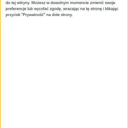
Od pomysłu do gotowej strony
do tej witryny. Możesz w dowolnym momencie zmienić swoje
sprzedażowej w pięć minut. Rusza
preferencje lub wycofać zgodę, wracając na tę stronę i klikając
PAGEnza – polski kreator landing
przycisk "Prywatność" na dole strony.
page’y oparty na AI
AKTUALNOŚCI
Spójna komunikacja po zakupie i
oferta dla biznesu – jak okiełznać
chaos w e-commerce?
STARTUPY
Widzą tajne tunele i korozję przez
beton. Muotech stworzył
kosmiczne RTG, które nie
potrzebuje prądu
AKTUALNOŚCI
AI zamiast Google? Już niedługo
boty będą decydować, gdzie
zrobisz zakupy