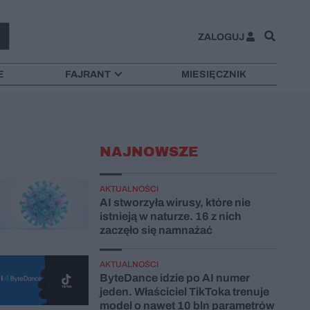
ZALOGUJ
E
FAJRANT
MIESIĘCZNIK
NAJNOWSZE
AKTUALNOŚCI
AI stworzyła wirusy, które nie
istnieją w naturze. 16 z nich
zaczęło się namnażać
AKTUALNOŚCI
ByteDance idzie po AI numer
jeden. Właściciel TikToka trenuje
model o nawet 10 bln parametrów