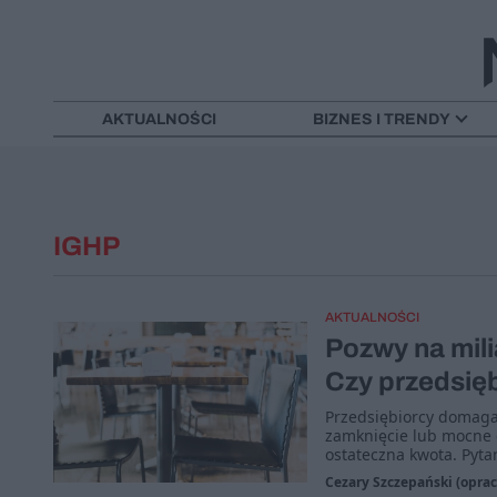
AKTUALNOŚCI
BIZNES I TRENDY
IGHP
AKTUALNOŚCI
Pozwy na mili
Czy przedsię
Przedsiębiorcy domaga
zamknięcie lub mocne og
ostateczna kwota. Pytan
Cezary Szczepański (oprac