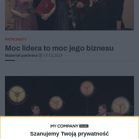
PATRONATY
Moc lidera to moc jego biznesu
Materiał partnera
13.12.2023
Szanujemy Twoją prywatność