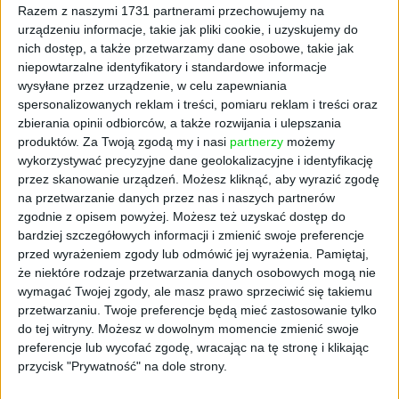
Razem z naszymi 1731 partnerami przechowujemy na
urządzeniu informacje, takie jak pliki cookie, i uzyskujemy do
nich dostęp, a także przetwarzamy dane osobowe, takie jak
niepowtarzalne identyfikatory i standardowe informacje
MARKA GODNA ZAUFANIA
wysyłane przez urządzenie, w celu zapewniania
Nagrodziliśmy Marki Godne
spersonalizowanych reklam i treści, pomiaru reklam i treści oraz
zbierania opinii odbiorców, a także rozwijania i ulepszania
Zaufania
produktów.
Za Twoją zgodą my i nasi
partnerzy
możemy
Redakcja My Company Polska
01.06.2021
wykorzystywać precyzyjne dane geolokalizacyjne i identyfikację
przez skanowanie urządzeń. Możesz kliknąć, aby wyrazić zgodę
na przetwarzanie danych przez nas i naszych partnerów
zgodnie z opisem powyżej. Możesz też uzyskać dostęp do
bardziej szczegółowych informacji i zmienić swoje preferencje
przed wyrażeniem zgody lub odmówić jej wyrażenia.
Pamiętaj,
że niektóre rodzaje przetwarzania danych osobowych mogą nie
wymagać Twojej zgody, ale masz prawo sprzeciwić się takiemu
przetwarzaniu. Twoje preferencje będą mieć zastosowanie tylko
do tej witryny. Możesz w dowolnym momencie zmienić swoje
preferencje lub wycofać zgodę, wracając na tę stronę i klikając
przycisk "Prywatność" na dole strony.